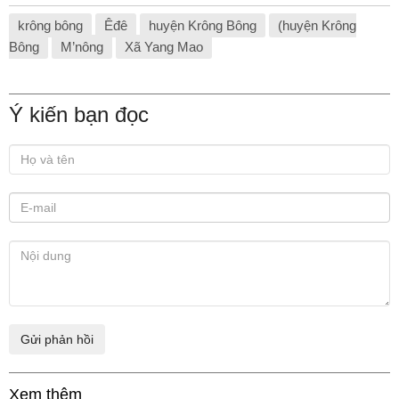
krông bông
Êđê
huyện Krông Bông
(huyện Krông
Bông
M’nông
Xã Yang Mao
Ý kiến bạn đọc
Xem thêm