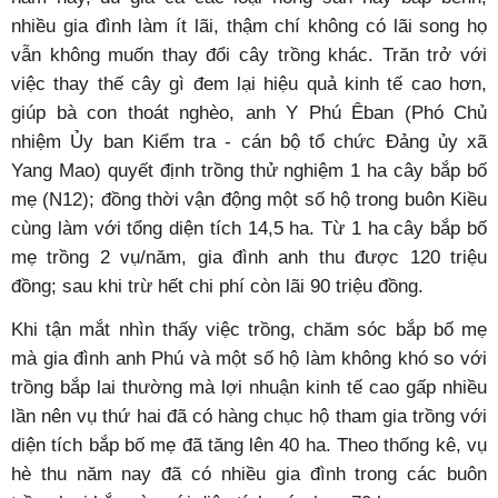
nhiều gia đình làm ít lãi, thậm chí không có lãi song họ
vẫn không muốn thay đổi cây trồng khác. Trăn trở với
việc thay thế cây gì đem lại hiệu quả kinh tế cao hơn,
giúp bà con thoát nghèo, anh Y Phú Êban (Phó Chủ
nhiệm Ủy ban Kiểm tra - cán bộ tổ chức Đảng ủy xã
Yang Mao) quyết định trồng thử nghiệm 1 ha cây bắp bố
mẹ (N12); đồng thời vận động một số hộ trong buôn Kiều
cùng làm với tổng diện tích 14,5 ha. Từ 1 ha cây bắp bố
mẹ trồng 2 vụ/năm, gia đình anh thu được 120 triệu
đồng; sau khi trừ hết chi phí còn lãi 90 triệu đồng.
Khi tận mắt nhìn thấy việc trồng, chăm sóc bắp bố mẹ
mà gia đình anh Phú và một số hộ làm không khó so với
trồng bắp lai thường mà lợi nhuận kinh tế cao gấp nhiều
lần nên vụ thứ hai đã có hàng chục hộ tham gia trồng với
diện tích bắp bố mẹ đã tăng lên 40 ha. Theo thống kê, vụ
hè thu năm nay đã có nhiều gia đình trong các buôn