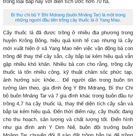
trồng loại bắp này với diện tích ước hơn 70 ha.
Bí thư chi bộ Y Bhí Mdrang (buôn Mnăng Tar) là một trong
những người đầu tiên trồng cây thuốc lá ở Yang Mao.
Cây thuốc lá đã được trồng ở nhiều địa phương trong
huyện Krông Bông, hiệu quả kinh tế cao nhưng là cây
mới xuất hiện ở xã Yang Mao nên việc vận động bà con
trồng để thay thế cây sắn, cây bắp lai kém hiệu quả vẫn
gặp nhiều khó khăn. Nhiều bà con cho rằng, trồng cây
thuốc lá tốn nhiều công, kỹ thuật chăm sóc phức tạp,
ảnh hưởng sức khỏe… Để người dân trong buôn tin
tưởng làm theo, gia đình ông Y Bhi Mdrang, Bí thư Chi
bộ buôn Mnăng Tar và 7 gia đình khác trong buôn đầu tư
trồng 4,7 ha cây thuốc lá, thay thế diện tích cây sắn và
bắp lai kém hiệu quả. Đến thời điểm này, cây thuốc đang
cho thu hoạch, sản lượng và chất lượng tốt. Điển hình
như gia đình anh Y Dim Niê, buôn đội trưởng buôn
Mnăng Tar chuyển đổi 8 sào đất trồng bắp lai để trồng