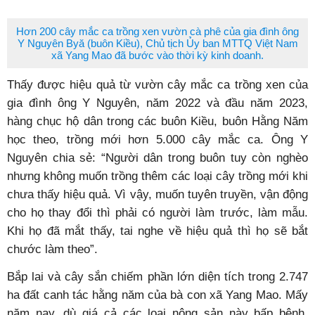
Hơn 200 cây mắc ca trồng xen vườn cà phê của gia đình ông
Y Nguyên Byă (buôn Kiều), Chủ tịch Ủy ban MTTQ Việt Nam
xã Yang Mao đã bước vào thời kỳ kinh doanh.
Thấy được hiệu quả từ vườn cây mắc ca trồng xen của
gia đình ông Y Nguyên, năm 2022 và đầu năm 2023,
hàng chục hộ dân trong các buôn Kiều, buôn Hằng Năm
học theo, trồng mới hơn 5.000 cây mắc ca. Ông Y
Nguyên chia sẻ: “Người dân trong buôn tuy còn nghèo
nhưng không muốn trồng thêm các loại cây trồng mới khi
chưa thấy hiệu quả. Vì vậy, muốn tuyên truyền, vận động
cho họ thay đổi thì phải có người làm trước, làm mẫu.
Khi họ đã mắt thấy, tai nghe về hiệu quả thì họ sẽ bắt
chước làm theo”.
Bắp lai và cây sắn chiếm phần lớn diện tích trong 2.747
ha đất canh tác hằng năm của bà con xã Yang Mao. Mấy
năm nay, dù giá cả các loại nông sản này bấp bênh,