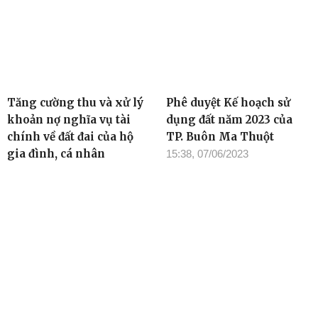
Tăng cường thu và xử lý
Phê duyệt Kế hoạch sử
khoản nợ nghĩa vụ tài
dụng đất năm 2023 của
chính về đất đai của hộ
TP. Buôn Ma Thuột
gia đình, cá nhân
15:38, 07/06/2023
15:44, 07/06/2023
TIN ĐỌC NHIỀU
Cơ quan chủ quản: Tỉnh ủy Đắk Lắk
Giấy phép xuất bản số 31/GP-BTTTT ngày 21/01/2022 của Bộ
TT-TT
Giám đốc: Đào Phạm Hoàng Quyên
Tòa soạn: 23 Lê Duẩn, Phường Buôn Ma Thuột, tỉnh Đắk Lắk