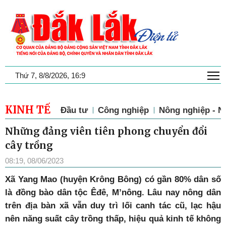
T
Thứ 7, 8/8/2026, 16:9
KINH TẾ
Đầu tư
Công nghiệp
Nông nghiệp - N
Những đảng viên tiên phong chuyển đổi
cây trồng
08:19, 08/06/2023
X
ã Yang Mao (huyện Krông Bông) có gần 80% dân số
là đồng bào dân tộc Êđê, M’nông. Lâu nay nông dân
trên địa bàn xã vẫn duy trì lối canh tác cũ, lạc hậu
nên năng suất cây trồng thấp, hiệu quả kinh tế không