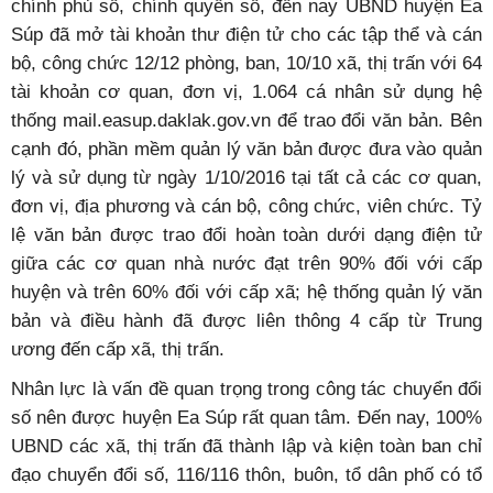
chính phủ số, chính quyền số, đến nay UBND huyện Ea
Súp đã mở tài khoản thư điện tử cho các tập thể và cán
bộ, công chức 12/12 phòng, ban, 10/10 xã, thị trấn với 64
tài khoản cơ quan, đơn vị, 1.064 cá nhân sử dụng hệ
thống mail.easup.daklak.gov.vn để trao đổi văn bản. Bên
cạnh đó, phần mềm quản lý văn bản được đưa vào quản
lý và sử dụng từ ngày 1/10/2016 tại tất cả các cơ quan,
đơn vị, địa phương và cán bộ, công chức, viên chức. Tỷ
lệ văn bản được trao đổi hoàn toàn dưới dạng điện tử
giữa các cơ quan nhà nước đạt trên 90% đối với cấp
huyện và trên 60% đối với cấp xã; hệ thống quản lý văn
bản và điều hành đã được liên thông 4 cấp từ Trung
ương đến cấp xã, thị trấn.
Nhân lực là vấn đề quan trọng trong công tác chuyển đổi
số nên được huyện Ea Súp rất quan tâm. Đến nay, 100%
UBND các xã, thị trấn đã thành lập và kiện toàn ban chỉ
đạo chuyển đổi số, 116/116 thôn, buôn, tổ dân phố có tổ