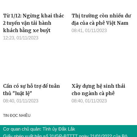
Từ 1/12: Ngừng khai thác
Thị trường còn nhiều dư
2 tuyến vận tải hành
địa của cà phê Việt Nam
khách bằng xe buýt
08:41, 01/11/2023
12:23, 01/11/2023
Cần có sự hỗ trợ để tuân
Xây dựng hệ sinh thái
thủ "luật lệ"
cho ngành cà phê
08:40, 01/11/2023
08:40, 01/11/2023
TIN ĐỌC NHIỀU
Cơ quan chủ quản: Tỉnh ủy Đắk Lắk
Giấy phép xuất bản số 31/GP-BTTTT ngày 21/01/2022 của Bộ