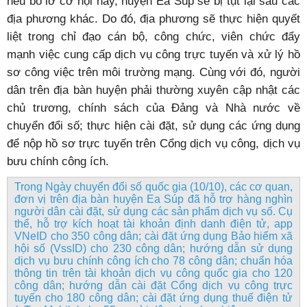
nếu bỏ lỡ cơ hội này, huyện Ea Súp sẽ bị tụt lại sau các
địa phương khác. Do đó, địa phương sẽ thực hiện quyết
liệt trong chỉ đạo cán bộ, công chức, viên chức đẩy
mạnh việc cung cấp dịch vụ công trực tuyến và xử lý hồ
sơ công việc trên môi trường mạng. Cùng với đó, người
dân trên địa bàn huyện phải thường xuyên cập nhật các
chủ trương, chính sách của Đảng và Nhà nước về
chuyển đổi số; thực hiện cài đặt, sử dụng các ứng dụng
để nộp hồ sơ trực tuyến trên Cổng dịch vụ công, dịch vụ
bưu chính công ích.
Trong Ngày chuyển đổi số quốc gia (10/10), các cơ quan,
đơn vị trên địa bàn huyện Ea Súp đã hỗ trợ hàng nghìn
người dân cài đặt, sử dụng các sản phẩm dịch vụ số. Cụ
thể, hỗ trợ kích hoạt tài khoản định danh điện tử, app
VNeID cho 350 công dân; cài đặt ứng dụng Bảo hiểm xã
hội số (VssID) cho 230 công dân; hướng dẫn sử dụng
dịch vụ bưu chính công ích cho 78 công dân; chuẩn hóa
thông tin trên tài khoản dịch vụ công quốc gia cho 120
công dân; hướng dẫn cài đặt Cổng dịch vụ công trực
tuyến cho 180 công dân; cài đặt ứng dụng thuế điện tử