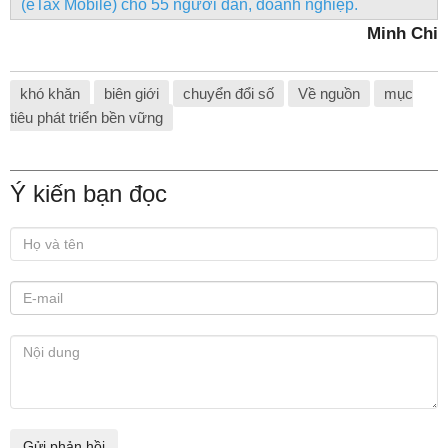
(eTax Mobile) cho 55 người dân, doanh nghiệp.
Minh Chi
khó khăn
biên giới
chuyển đổi số
Về nguồn
mục
tiêu phát triển bền vững
Ý kiến bạn đọc