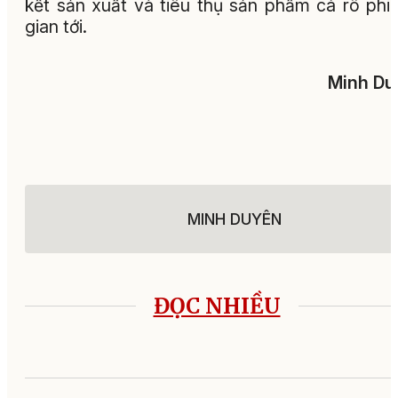
kết sản xuất và tiêu thụ sản phẩm cá rô phi 
gian tới.
Minh Du
MINH DUYÊN
ĐỌC NHIỀU