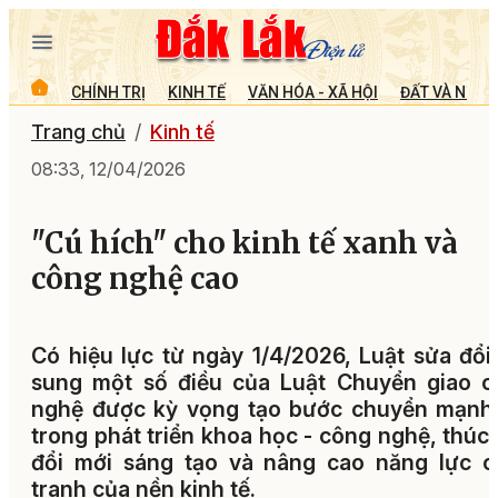
CHÍNH TRỊ
KINH TẾ
VĂN HÓA - XÃ HỘI
ĐẤT VÀ NGƯỜ
Trang chủ
Kinh tế
08:33, 12/04/2026
"Cú hích" cho kinh tế xanh và
công nghệ cao
Có hiệu lực từ ngày 1/4/2026, Luật sửa đổi
sung một số điều của Luật Chuyển giao c
nghệ được kỳ vọng tạo bước chuyển mạnh
trong phát triển khoa học - công nghệ, thúc
đổi mới sáng tạo và nâng cao năng lực c
tranh của nền kinh tế.