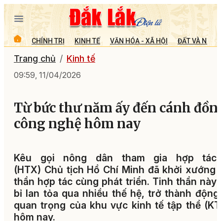
CHÍNH TRỊ
KINH TẾ
VĂN HÓA - XÃ HỘI
ĐẤT VÀ NGƯỜ
Trang chủ
Kinh tế
09:59, 11/04/2026
Từ bức thư năm ấy đến cánh đồn
công nghệ hôm nay
Kêu gọi nông dân tham gia hợp tác
(HTX) Chủ tịch Hồ Chí Minh đã khởi xướng 
thần hợp tác cùng phát triển. Tinh thần này
bỉ lan tỏa qua nhiều thế hệ, trở thành động
quan trọng của khu vực kinh tế tập thể (K
hôm nay.