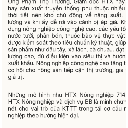
Ông Phạm Thọ Trường, Giám đốc HTX này 
hay sản xuất truyền thống phụ thuộc nhiều
thời tiết nên khó chủ động về năng suất, 
lượng và khi ấy dễ rơi vào cảnh bị ép giá. Kh
dụng nông nghiệp công nghệ cao, các yếu tố
nước tưới, phân bón, thuốc bảo vệ thực vật
được kiểm soát theo tiêu chuẩn kỹ thuật, giúp
sản phẩm như dâu tây, xà lách, cà chua… đạt 
lượng cao, đủ điều kiện vào siêu thị và hướng
xuất khẩu. Nông nghiệp công nghệ cao tăng 
cơ hội cho nông sản tiếp cận thị trường, gia 
giá trị.
Những mô hình như HTX Nông nghiệp 714 
HTX Nông nghiệp và dịch vụ BB là minh chứn
nét cho vai trò của KTTT trong tái cơ cấu 
nghiệp theo hướng hiện đại.