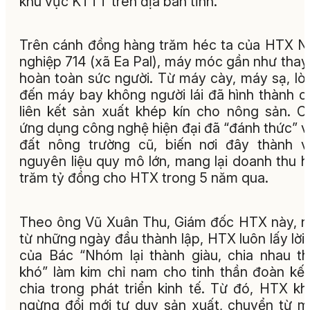
khu vực KTTT trên địa bàn tỉnh.
Trên cánh đồng hàng trăm héc ta của HTX 
nghiệp 714 (xã Ea Pal), máy móc gần như thay
hoàn toàn sức người. Từ máy cày, máy sạ, lò
đến máy bay không người lái đã hình thành c
liên kết sản xuất khép kín cho nông sản. C
ứng dụng công nghệ hiện đại đã “đánh thức” 
đất nông trường cũ, biến nơi đây thành 
nguyên liệu quy mô lớn, mang lại doanh thu 
trăm tỷ đồng cho HTX trong 5 năm qua.
Theo ông Vũ Xuân Thu, Giám đốc HTX này, 
từ những ngày đầu thành lập, HTX luôn lấy lời
của Bác “Nhóm lại thành giàu, chia nhau t
khó” làm kim chỉ nam cho tinh thần đoàn kết
chia trong phát triển kinh tế. Từ đó, HTX k
ngừng đổi mới tư duy sản xuất, chuyển từ 