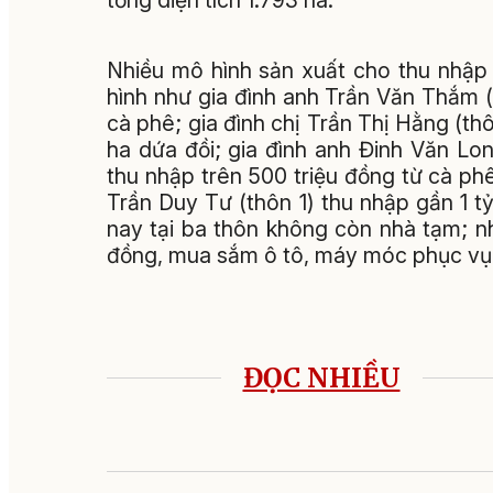
tổng diện tích 1.793 ha.
Nhiều mô hình sản xuất cho thu nhập
hình như gia đình anh Trần Văn Thắm (
cà phê; gia đình chị Trần Thị Hằng (th
ha dứa đồi; gia đình anh Đinh Văn Lo
thu nhập trên 500 triệu đồng từ cà phê
Trần Duy Tư (thôn 1) thu nhập gần 1 t
nay tại ba thôn không còn nhà tạm; nh
đồng, mua sắm ô tô, máy móc phục vụ 
ĐỌC NHIỀU