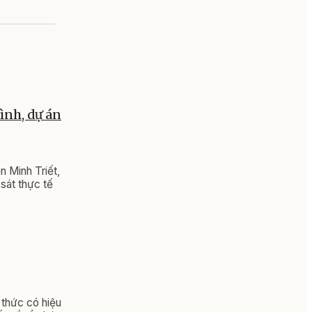
ình, dự án
 Minh Triết,
sát thực tế
 thức có hiệu