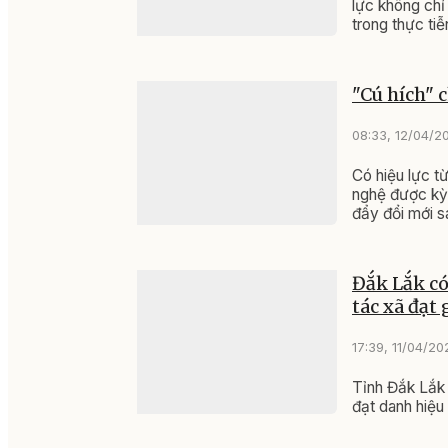
lực không chỉ
trong thực tiễ
"Cú hích" 
08:33, 12/04/2
Có hiệu lực t
nghệ được kỳ 
đẩy đổi mới s
Đắk Lắk có
tác xã đạt
17:39, 11/04/20
Tỉnh Đắk Lắk
đạt danh hiệ