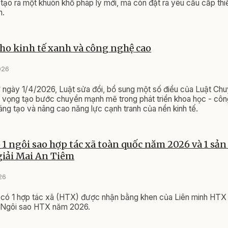
 tạo ra một khuôn khổ pháp lý mới, mà còn đặt ra yêu cầu cấp thi
n.
cho kinh tế xanh và công nghệ cao
026
ừ ngày 1/4/2026, Luật sửa đổi, bổ sung một số điều của Luật Ch
vọng tạo bước chuyển mạnh mẽ trong phát triển khoa học - côn
áng tạo và nâng cao năng lực cạnh tranh của nền kinh tế.
 1 ngôi sao hợp tác xã toàn quốc năm 2026 và 1 sả
 giải Mai An Tiêm
26
 có 1 hợp tác xã (HTX) được nhận bằng khen của Liên minh HTX
u Ngôi sao HTX năm 2026.