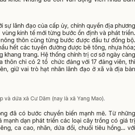
ới sự lãnh đạo của cấp ủy, chính quyền địa phươn
 vùng kinh tế mới từng bước ổn định và phát triển
ng nông thôn cũng từng bước được đầu tư đồng bộ
 hầu hết các tuyến đường được bê tông, nhựa hóa
 khang trang. Hệ thống chính trị cơ sở ngày càn
thôn chỉ có 2 tổ chức đảng với 17 đảng viên, th
ên, giữ vai trò hạt nhân lãnh đạo ở xã và địa bà
ệp và dứa xã Cư Dăm (nay là xã Yang Mao).
trồng đã có bước chuyển biến mạnh mẽ. Từ nhữn
mạnh dạn phát triển các loại cây trồng có giá tr
iêng, ca cao, nhãn, dứa đồi, chuối tiêu hồng… vớ