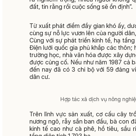
đất, tin rằng rồi cuộc sống sẽ ổn định”.
Từ xuất phát điểm đầy gian khó ấy, dư
cùng sự nỗ lực vươn lên của người dân,
Cùng với sự phát triển kinh tế, hạ tầ
Điện lưới quốc gia phủ khắp các thôn;
trường học, nhà văn hóa được xây dựng
được củng cố. Nếu như năm 1987 cả ba 
đến nay đã có 3 chi bộ với 59 đảng vi
dân cư.
Hợp tác xã dịch vụ nông nghi
Trên lĩnh vực sản xuất, cơ cấu cây 
nương ngô, rẫy sắn ban đầu, bà con đã 
kinh tế cao như cà phê, hồ tiêu, sầu r