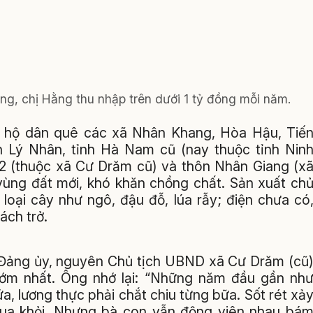
ng, chị Hằng thu nhập trên dưới 1 tỷ đồng mỗi năm.
0 hộ dân quê các xã Nhân Khang, Hòa Hậu, Tiế
 Lý Nhân, tỉnh Hà Nam cũ (nay thuộc tỉnh Nin
n 2 (thuộc xã Cư Drăm cũ) và thôn Nhân Giang (x
ùng đất mới, khó khăn chồng chất. Sản xuất ch
loại cây như ngô, đậu đỗ, lúa rẫy; điện chưa có
ách trở.
Đảng ủy, nguyên Chủ tịch UBND xã Cư Drăm (cũ
sớm nhất. Ông nhớ lại: “Những năm đầu gần nh
, lương thực phải chắt chiu từng bữa. Sốt rét xả
qua khỏi. Nhưng bà con vẫn động viên nhau bá