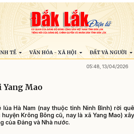
INH TẾ
VĂN HÓA - XÃ HỘI
ĐẤT VÀ NGƯỜI
05:48, 13/04/2026
ới Yang Mao
lúa Hà Nam (nay thuộc tỉnh Ninh Bình) rời qu
 huyện Krông Bông cũ, nay là xã Yang Mao) xâ
ng của Đảng và Nhà nước.