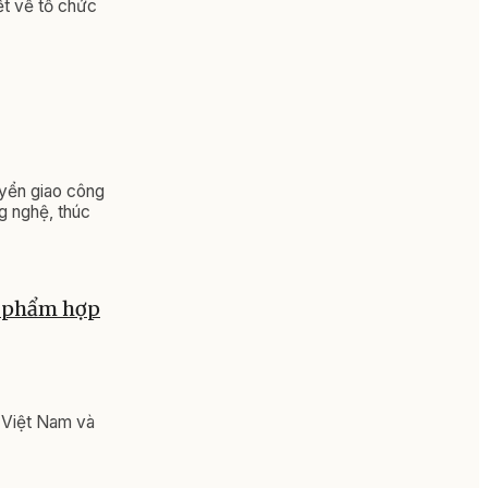
ết về tổ chức
uyển giao công
g nghệ, thúc
n phẩm hợp
 Việt Nam và