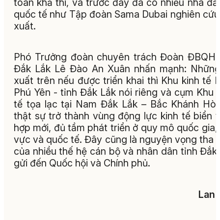
toàn khả thi, và trước đây đã có nhiều nhà đầ
quốc tế như Tập đoàn Sama Dubai nghiên cứu
xuất.
Phó Trưởng đoàn chuyên trách Đoàn ĐBQH 
Đắk Lắk Lê Đào An Xuân nhấn mạnh: Những
xuất trên nếu được triển khai thì Khu kinh tế
Phú Yên - tỉnh Đắk Lắk nói riêng và cụm Khu 
tế tọa lạc tại Nam Đắk Lắk – Bắc Khánh Hò
thật sự trở thành vùng động lực kinh tế biển 
hợp mới, đủ tầm phát triển ở quy mô quốc gia,
vực và quốc tế. Đây cũng là nguyện vọng tha t
của nhiều thế hệ cán bộ và nhân dân tỉnh Đắk
gửi đến Quốc hội và Chính phủ.
Lan 