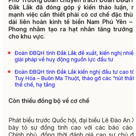
Phó Trưởng đoàn chuyên trách Đoàn ĐBQH 
Đắk Lắk đã đóng góp ý kiến thảo luận, n
mạnh việc cần thiết phải có cơ chế đặc thù
dải liên hoàn kinh tế biển Nam Phú Yên –
Phong nhằm tạo ra hạt nhân tăng trưởng 
cho khu vực.
Đoàn ĐBQH tỉnh Đắk Lắk đề xuất, kiến nghị nhiề
giải pháp về huy động nguồn lực đầu tư
Đoàn ĐBQH tỉnh Đắk Lắk kiến nghị đầu tư cao tố
Tuy Hòa – Buôn Ma Thuột, tháo gỡ các “nút thắt
thể chế, hạ tầng
Còn thiếu đồng bộ về cơ chế
Phát biểu trước Quốc hội, đại biểu Lê Đào An 
bày tỏ sự đồng tình cao với các báo cáo
Chính phủ, đồng thời đánh giá cao sự chủ đ