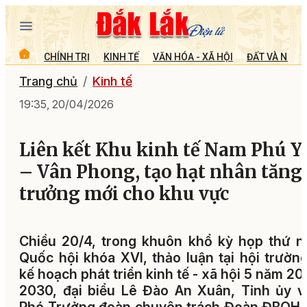
CHÍNH TRỊ
KINH TẾ
VĂN HÓA - XÃ HỘI
ĐẤT VÀ NGƯỜ
Trang chủ
Kinh tế
19:35, 20/04/2026
Liên kết Khu kinh tế Nam Phú Y
– Vân Phong, tạo hạt nhân tăng
trưởng mới cho khu vực
Chiều 20/4, trong khuôn khổ kỳ họp thứ n
Quốc hội khóa XVI, thảo luận tại hội trườn
kế hoạch phát triển kinh tế - xã hội 5 năm 20
2030, đại biểu Lê Đào An Xuân, Tỉnh ủy v