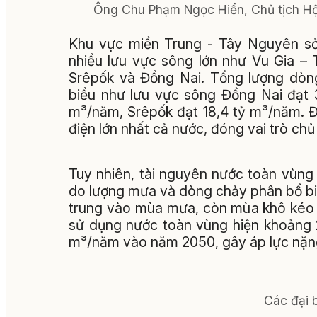
Ông Chu Phạm Ngọc Hiển, Chủ tịch Hội
Khu vực miền Trung - Tây Nguyên sở
nhiều lưu vực sông lớn như Vu Gia –
Srêpốk và Đồng Nai. Tổng lượng dòng
biểu như lưu vực sông Đồng Nai đạt 
m³/năm, Srêpốk đạt 18,4 tỷ m³/năm. Đ
điện lớn nhất cả nước, đóng vai trò chủ
Tuy nhiên, tài nguyên nước toàn vùng
do lượng mưa và dòng chảy phân bổ bi
trung vào mùa mưa, còn mùa khô kéo d
sử dụng nước toàn vùng hiện khoảng 
m³/năm vào năm 2050, gây áp lực nặng
Các đại b