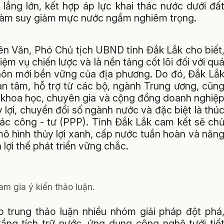
 lắng lớn, kết hợp áp lực khai thác nước dưới đấ
 làm suy giảm mực nước ngầm nghiêm trọng.
iên Văn, Phó Chủ tịch UBND tỉnh Đắk Lắk cho biết
m vụ chiến lược và là nền tảng cốt lõi đối với qu
thôn mới bền vững của địa phương. Do đó, Đắk Lắ
n tâm, hỗ trợ từ các bộ, ngành Trung ương, cũn
 khoa học, chuyên gia và cộng đồng doanh nghiệ
lợi, chuyển đổi số ngành nước và đặc biệt là thú
tác công - tư (PPP). Tỉnh Đắk Lắk cam kết sẽ ch
mô hình thủy lợi xanh, cấp nước tuần hoàn và năn
lợi thế phát triển vững chắc.
am gia ý kiến thảo luận.
ập trung thảo luận nhiều nhóm giải pháp đột phá
tầng tích trữ nước, ứng dụng công nghệ tưới tiế