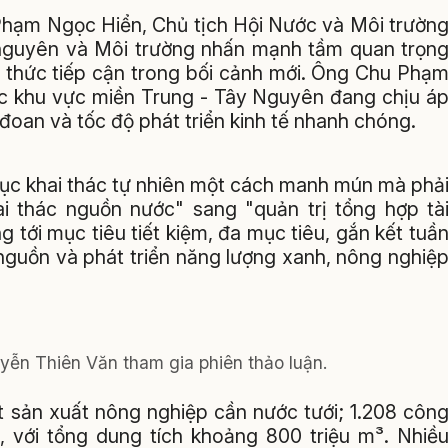
 Phạm Ngọc Hiển, Chủ tịch Hội Nước và Môi trườn
nguyên và Môi trường nhấn mạnh tầm quan trọn
g thức tiếp cận trong bối cảnh mới. Ông Chu Phạ
ớc khu vực miền Trung - Tây Nguyên đang chịu á
 đoan và tốc độ phát triển kinh tế nhanh chóng.
tục khai thác tự nhiên một cách manh mún mà phả
 thác nguồn nước" sang "quản trị tổng hợp tà
tới mục tiêu tiết kiệm, đa mục tiêu, gắn kết tuầ
nguồn và phát triển năng lượng xanh, nông nghiệ
yễn Thiên Văn tham gia phiên thảo luận.
ất sản xuất nông nghiệp cần nước tưới; 1.208 côn
), với tổng dung tích khoảng 800 triệu m³. Nhiề