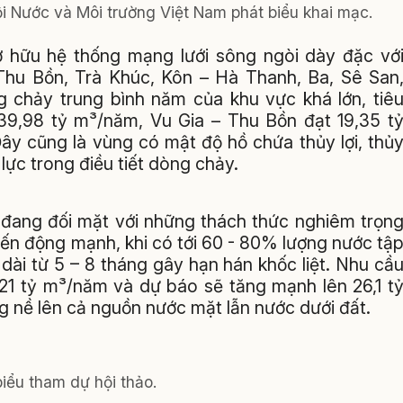
 Nước và Môi trường Việt Nam phát biểu khai mạc.
 hữu hệ thống mạng lưới sông ngòi dày đặc vớ
 Thu Bồn, Trà Khúc, Kôn – Hà Thanh, Ba, Sê San
 chảy trung bình năm của khu vực khá lớn, tiê
39,98 tỷ m³/năm, Vu Gia – Thu Bồn đạt 19,35 t
ây cũng là vùng có mật độ hồ chứa thủy lợi, thủ
 lực trong điều tiết dòng chảy.
 đang đối mặt với những thách thức nghiêm trọn
ến động mạnh, khi có tới 60 - 80% lượng nước tậ
ài từ 5 – 8 tháng gây hạn hán khốc liệt. Nhu cầ
21 tỷ m³/năm và dự báo sẽ tăng mạnh lên 26,1 t
 nề lên cả nguồn nước mặt lẫn nước dưới đất.
iểu tham dự hội thảo.