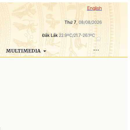
English
Thứ 7
, 08/08/2026
Đắk Lắk
22.9ºC/21.7-26.1ºC
MULTIMEDIA
i
i
c