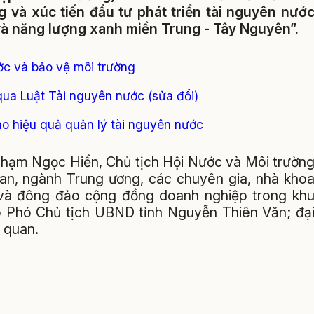
g và xúc tiến đầu tư phát triển tài nguyên nướ
và năng lượng xanh miền Trung - Tây Nguyên”.
ớc và bảo vệ môi trường
qua Luật Tài nguyên nước (sửa đổi)
ao hiệu quả quản lý tài nguyên nước
Phạm Ngọc Hiển, Chủ tịch Hội Nước và Môi trườn
ban, ngành Trung ương, các chuyên gia, nhà kho
i và đông đảo cộng đồng doanh nghiệp trong kh
có Phó Chủ tịch UBND tỉnh Nguyễn Thiên Văn; đạ
n quan.