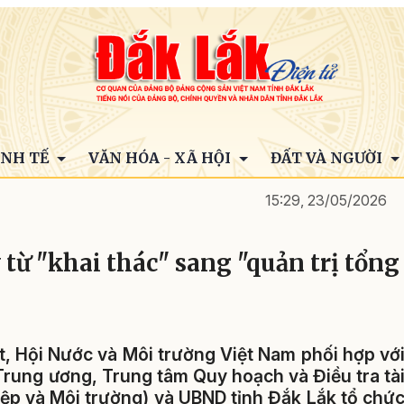
INH TẾ
VĂN HÓA - XÃ HỘI
ĐẤT VÀ NGƯỜI
15:29, 23/05/2026
 từ "khai thác" sang "quản trị tổng
, Hội Nước và Môi trường Việt Nam phối hợp vớ
rung ương, Trung tâm Quy hoạch và Điều tra tà
p và Môi trường) và UBND tỉnh Đắk Lắk tổ chứ