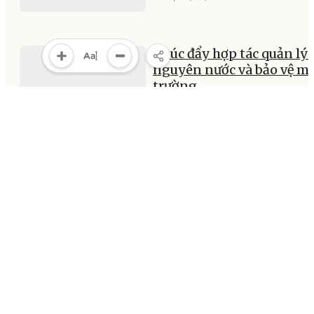
Thúc đẩy hợp tác quản lý 
nguyên nước và bảo vệ m
trường
18:03, 22/05/2026
MULTIMEDIA
Multimedia
Video
Infographic
E-Magazine