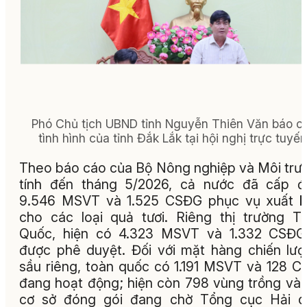
Phó Chủ tịch UBND tỉnh Nguyễn Thiên Văn báo c
tình hình của tỉnh Đắk Lắk tại hội nghị trực tuyến
Theo báo cáo của Bộ Nông nghiệp và Môi trư
tính đến tháng 5/2026, cả nước đã cấp đ
9.546 MSVT và 1.525 CSĐG phục vụ xuất k
cho các loại quả tươi. Riêng thị trường T
Quốc, hiện có 4.323 MSVT và 1.332 CSĐG
được phê duyệt. Đối với mặt hàng chiến lượ
sầu riêng, toàn quốc có 1.191 MSVT và 128 
đang hoạt động; hiện còn 798 vùng trồng và
cơ sở đóng gói đang chờ Tổng cục Hải q