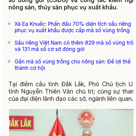
sở đóng gói (CSĐG) và công tác kiểm ngh
nông sản, thủy sản phục vụ xuất khẩu.
Xã Ea Knuếc: Phấn đấu 70% diện tích sầu riêng
phục vụ xuất khẩu được cấp mã số vùng trồng
Sầu riêng Việt Nam có thêm 829 mã số vùng trồ
và 131 mã số cơ sở đóng gói
Gắn mã số vùng trồng cho nông sản: Để lợi thế
thành cơ hội
Tại điểm cầu tỉnh Đắk Lắk, Phó Chủ tịch 
tỉnh Nguyễn Thiên Văn chủ trì; cùng sự tha
của đại diện lãnh đạo các sở, ngành liên quan.