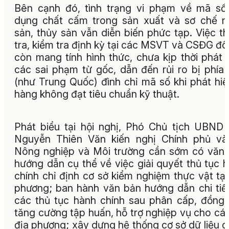
Bên cạnh đó, tình trạng vi phạm về mã số
dụng chất cấm trong sản xuất và sơ chế 
sản, thủy sản vẫn diễn biến phức tạp. Việc t
tra, kiểm tra định kỳ tại các MSVT và CSĐG đôi
còn mang tính hình thức, chưa kịp thời phát 
các sai phạm từ gốc, dẫn đến rủi ro bị phía
(như Trung Quốc) đình chỉ mã số khi phát hiệ
hàng không đạt tiêu chuẩn kỹ thuật.
Phát biểu tại hội nghị, Phó Chủ tịch UBND 
Nguyễn Thiên Văn kiến nghị Chính phủ và
Nông nghiệp và Môi trường cần sớm có văn
hướng dẫn cụ thể về việc giải quyết thủ tục 
chính chỉ định cơ sở kiểm nghiệm thực vật tại
phương; ban hành văn bản hướng dẫn chi tiế
các thủ tục hành chính sau phân cấp, đồng 
tăng cường tập huấn, hỗ trợ nghiệp vụ cho cá
địa phương; xây dựng hệ thống cơ sở dữ liệu 