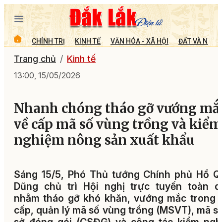
CHÍNH TRỊ
KINH TẾ
VĂN HÓA - XÃ HỘI
ĐẤT VÀ NGƯỜ
Trang chủ
Kinh tế
13:00, 15/05/2026
Nhanh chóng tháo gỡ vướng mắ
về cấp mã số vùng trồng và kiểm
nghiệm nông sản xuất khẩu
Sáng 15/5, Phó Thủ tướng Chính phủ Hồ Q
Dũng chủ trì Hội nghị trực tuyến toàn q
nhằm tháo gỡ khó khăn, vướng mắc trong 
cấp, quản lý mã số vùng trồng (MSVT), mã s