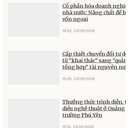
Cổ phần hóa doanh nghiệ
nhà nước: Nâng chất để hu
vốn ngoại
16:52, 23/05/2026
Cấp thiết chuyển đổi tư d
từ "khai thác" sang "quản 
tổng hợp" tài nguyên nư
15:29, 23/05/2026
Thưởng thức trình diễn, t
diều nghệ thuật ở Quảng
trường Phú Yên
15:15, 23/05/2026