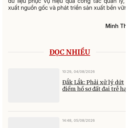
dữ liệu phục vụ hiệu quả công tác quản lý, 
xuất nguồn gốc và phát triển sản xuất bền vữn
Minh Th
ĐỌC NHIỀU
10:29, 04/08/2026
Đắk Lắk: Phải xử lý dứt
điểm hồ sơ đất đai trễ hạ
14:48, 05/08/2026