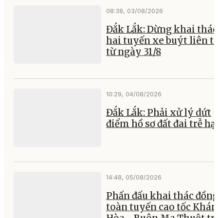
08:38, 03/08/2026
Đắk Lắk: Dừng khai thác
hai tuyến xe buýt liên t
từ ngày 31/8
10:29, 04/08/2026
Đắk Lắk: Phải xử lý dứt
điểm hồ sơ đất đai trễ hạ
14:48, 05/08/2026
Phấn đấu khai thác đồng
toàn tuyến cao tốc Khá