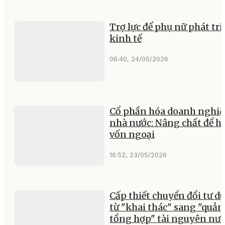
Trợ lực để phụ nữ phát tri
kinh tế
06:40, 24/05/2026
Cổ phần hóa doanh nghiệ
nhà nước: Nâng chất để hu
vốn ngoại
16:52, 23/05/2026
Cấp thiết chuyển đổi tư d
từ "khai thác" sang "quản 
tổng hợp" tài nguyên nư