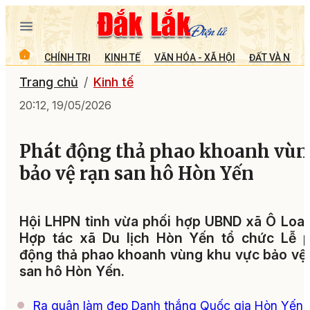
CHÍNH TRỊ
KINH TẾ
VĂN HÓA - XÃ HỘI
ĐẤT VÀ NGƯỜ
Trang chủ
Kinh tế
20:12, 19/05/2026
Phát động thả phao khoanh vù
bảo vệ rạn san hô Hòn Yến
Hội LHPN tỉnh vừa phối hợp UBND xã Ô Loa
Hợp tác xã Du lịch Hòn Yến tổ chức Lễ p
động thả phao khoanh vùng khu vực bảo vệ
san hô Hòn Yến.
Ra quân làm đẹp Danh thắng Quốc gia Hòn Yến