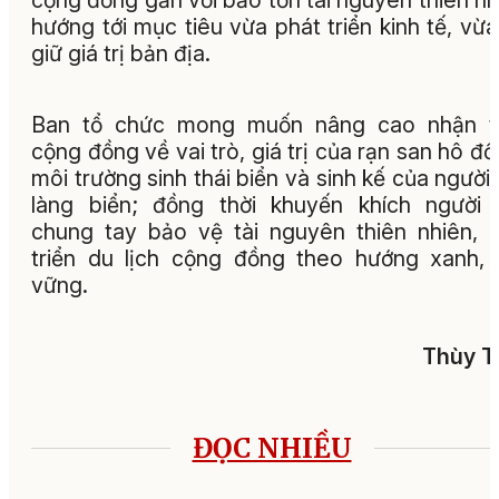
cộng đồng gắn với bảo tồn tài nguyên thiên nh
hướng tới mục tiêu vừa phát triển kinh tế, vừa
giữ giá trị bản địa.
Ban tổ chức mong muốn nâng cao nhận t
cộng đồng về vai trò, giá trị của rạn san hô đối
môi trường sinh thái biển và sinh kế của người
làng biển; đồng thời khuyến khích người
chung tay bảo vệ tài nguyên thiên nhiên, 
triển du lịch cộng đồng theo hướng xanh,
vững.
Thùy T
ĐỌC NHIỀU