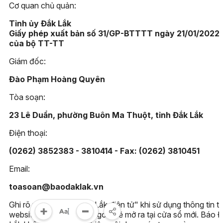
Cơ quan chủ quản:
Tỉnh ủy Đắk Lắk
Giấy phép xuất bản số 31/GP-BTTTT ngày 21/01/2022
của bộ TT-TT
Giám đốc:
Đào Phạm Hoàng Quyên
Tòa soạn:
23 Lê Duẩn, phường Buôn Ma Thuột, tỉnh Đắk Lắk
Điện thoại:
(0262) 3852383 - 3810414 - Fax: (0262) 3810451
Email:
toasoan@baodaklak.vn
Ghi rõ nguồn "Báo Đắk Lắk điện tử" khi sử dụng thông tin t
website này. Các trang ngoài sẽ mở ra tại cửa sổ mới. Báo 