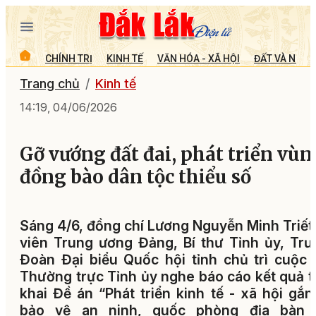
CHÍNH TRỊ
KINH TẾ
VĂN HÓA - XÃ HỘI
ĐẤT VÀ NGƯỜ
Trang chủ
Kinh tế
14:19, 04/06/2026
Gỡ vướng đất đai, phát triển vùn
đồng bào dân tộc thiểu số
Sáng 4/6, đồng chí Lương Nguyễn Minh Triết
viên Trung ương Đảng, Bí thư Tỉnh ủy, Tr
Đoàn Đại biểu Quốc hội tỉnh chủ trì cuộc
Thường trực Tỉnh ủy nghe báo cáo kết quả t
khai Đề án “Phát triển kinh tế - xã hội gắn
bảo vệ an ninh, quốc phòng địa bàn 