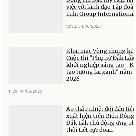
việc với lãnh đạo Tập đoà
Lulu Group International
12:32, 04/06/2026
Khai mạc Vòng chung kết
Cuộc thi “Phụ nữ Đắk Lắk
khởi nghiệp sáng tạo - K
tạo tương lai xanh” năm
2026
11:29, 04/06/2026
Áp thấp nhiệt đới đầu tiê
xuất hiện trên Biển Đông,
Đắk Lắk chủ động ứng ph
thời tiết cực đoan