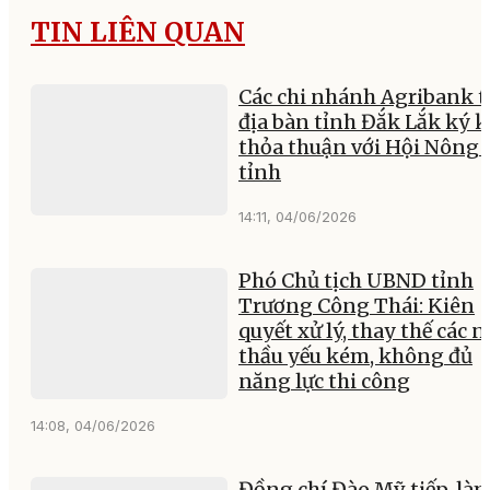
TIN LIÊN QUAN
Các chi nhánh Agribank t
địa bàn tỉnh Đắk Lắk ký k
thỏa thuận với Hội Nông 
tỉnh
14:11, 04/06/2026
Phó Chủ tịch UBND tỉnh
Trương Công Thái: Kiên
quyết xử lý, thay thế các 
thầu yếu kém, không đủ
năng lực thi công
14:08, 04/06/2026
Đồng chí Đào Mỹ tiếp, là