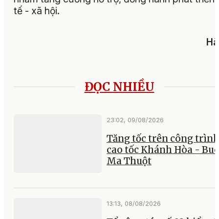
tế - xã hội.
Hà
ĐỌC NHIỀU
23:02, 09/08/2026
Tăng tốc trên công trìn
cao tốc Khánh Hòa - Bu
Ma Thuột
13:13, 08/08/2026