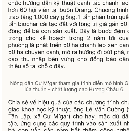
chức hướng dẫn kỹ thuật canh tác chanh leo
hơn 60 hội viên tại buôn Drang. Chương trình
trao tặng 1.000 cây giống, 1 tấn phân trùn quế 
tấn biochar cải tạo đất với tổng trị giá gần 50 t
đồng để bà con sản xuất. Đây là bước đệm 
trọng cho kế hoạch trong 2 năm tới của 
phương là phát triển 50 ha chanh leo xen can
50 ha chuyên canh, mở ra hướng đi bứt phá, 
cao thu nhập bền vững cho đồng bào dân 
thiểu số tại chỗ ở đây.
Nông dân Cư M'gar tham gia trình diễn mô hình Gi
lúa thuần - chất lượng cao Hương Châu 6.
Chia sẻ về hiệu quả của các chương trình ch
giao khoa học kỹ thuật, ông Lê Văn Cường (
Tân Lập, xã Cư M’gar) cho hay, mặc dù đã
tập, ứng dụng các quy trình vào sản xuất n
bà con vẫn cần nắm bắt thêm công nghệ,