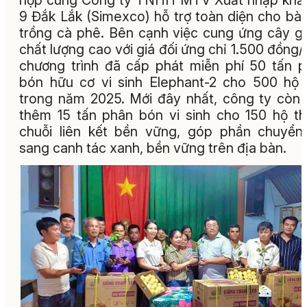
hợp cùng Công ty TNHH MTV Xuất nhập khẩ
9 Đắk Lắk (Simexco) hỗ trợ toàn diện cho bà
trồng cà phê. Bên cạnh việc cung ứng cây g
chất lượng cao với giá đối ứng chỉ 1.500 đồng/
chương trình đã cấp phát miễn phí 50 tấn 
bón hữu cơ vi sinh Elephant-2 cho 500 hộ
trong năm 2025. Mới đây nhất, công ty còn
thêm 15 tấn phân bón vi sinh cho 150 hộ t
chuỗi liên kết bền vững, góp phần chuyển
sang canh tác xanh, bền vững trên địa bàn.