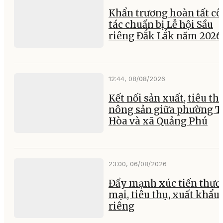
Khẩn trương hoàn tất c
tác chuẩn bị Lễ hội Sầu
riêng Đắk Lắk năm 2026
12:44, 08/08/2026
Kết nối sản xuất, tiêu th
nông sản giữa phường 
Hòa và xã Quảng Phú
23:00, 06/08/2026
Đẩy mạnh xúc tiến thư
mại, tiêu thụ, xuất khẩu
riêng