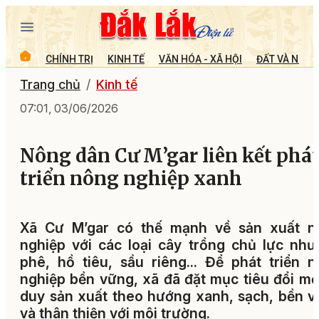
CHÍNH TRỊ
KINH TẾ
VĂN HÓA - XÃ HỘI
ĐẤT VÀ NGƯỜ
Trang chủ
Kinh tế
07:01, 03/06/2026
Nông dân Cư M’gar liên kết phá
triển nông nghiệp xanh
Xã Cư M’gar có thế mạnh về sản xuất n
nghiệp với các loại cây trồng chủ lực như
phê, hồ tiêu, sầu riêng... Để phát triển 
nghiệp bền vững, xã đã đặt mục tiêu đổi mớ
duy sản xuất theo hướng xanh, sạch, bền 
và thân thiện với môi trường.