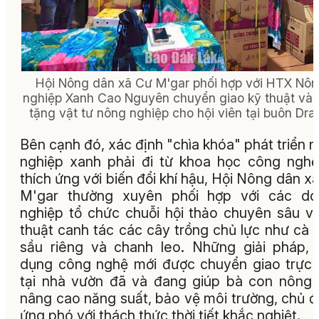
Hội Nông dân xã Cư M'gar phối hợp với HTX Nô
nghiệp Xanh Cao Nguyên chuyển giao kỹ thuật và 
tặng vật tư nông nghiệp cho hội viên tại buôn Dra
Bên cạnh đó, xác định "chìa khóa" phát triển 
nghiệp xanh phải đi từ khoa học công ngh
thích ứng với biến đổi khí hậu, Hội Nông dân x
M'gar thường xuyên phối hợp với các do
nghiệp tổ chức chuỗi hội thảo chuyên sâu v
thuật canh tác các cây trồng chủ lực như cà 
sầu riêng và chanh leo. Những giải pháp,
dụng công nghệ mới được chuyển giao trực 
tại nhà vườn đã và đang giúp bà con nông
nâng cao năng suất, bảo vệ môi trường, chủ 
ứng phó với thách thức thời tiết khắc nghiệt.