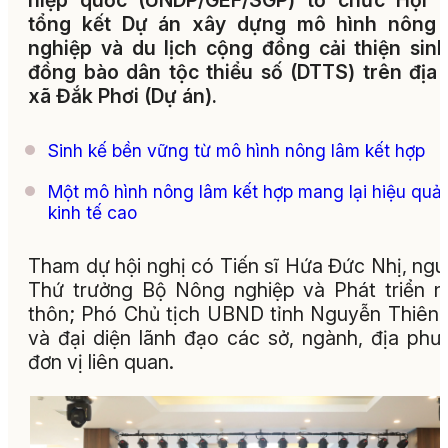
hiệp quốc (UNDP/GEF/SGP) tổ chức Hội n
tổng kết Dự án xây dựng mô hình nông 
nghiệp và du lịch cộng đồng cải thiện sin
đồng bào dân tộc thiểu số (DTTS) trên địa
xã Đắk Phơi (Dự án).
Sinh kế bền vững từ mô hình nông lâm kết hợp
Một mô hình nông lâm kết hợp mang lại hiệu quả
kinh tế cao
Tham dự hội nghị có Tiến sĩ Hứa Đức Nhị, ng
Thứ trưởng Bộ Nông nghiệp và Phát triển 
thôn; Phó Chủ tịch UBND tỉnh Nguyễn Thiên
và đại diện lãnh đạo các sở, ngành, địa phư
đơn vị liên quan.