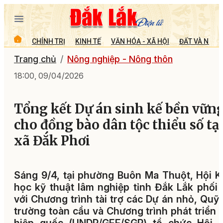
CHÍNH TRỊ
KINH TẾ
VĂN HÓA - XÃ HỘI
ĐẤT VÀ NGƯỜ
Trang chủ
Nông nghiệp - Nông thôn
18:00, 09/04/2026
Tổng kết Dự án sinh kế bền vữn
cho đồng bào dân tộc thiểu số tạ
xã Đắk Phơi
Sáng 9/4, tại phường Buôn Ma Thuột, Hội 
học kỹ thuật lâm nghiệp tỉnh Đắk Lắk phối
với Chương trình tài trợ các Dự án nhỏ, Quỹ
trường toàn cầu và Chương trình phát triển 