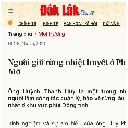
CHÍNH TRỊ
KINH TẾ
VĂN HÓA - XÃ HỘI
ĐẤT VÀ NGƯỜ
Trang chủ
Môi trường
06:19, 18/05/2026
Người giữ rừng nhiệt huyết ở Ph
Mỡ
Ông Huỳnh Thanh Huy là một trong nh
người làm công tác quản lý, bảo vệ rừng lâu
nhất ở khu vực phía Đông tỉnh.
Kinh nghiệm và sự am hiểu của ông Huy k