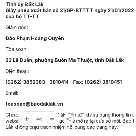
Tỉnh ủy Đắk Lắk
Giấy phép xuất bản số 31/GP-BTTTT ngày 21/01/2022
của bộ TT-TT
Giám đốc:
Đào Phạm Hoàng Quyên
Tòa soạn:
23 Lê Duẩn, phường Buôn Ma Thuột, tỉnh Đắk Lắk
Điện thoại:
(0262) 3852383 - 3810414 - Fax: (0262) 3810451
Email:
toasoan@baodaklak.vn
Ghi rõ nguồn "Báo Đắk Lắk điện tử" khi sử dụng thông tin t
website này. Các trang ngoài sẽ mở ra tại cửa sổ mới. Báo 
Lắk không chịu trách nhiệm nội dung các trang này.