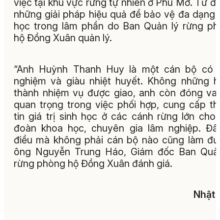
việc tại khu vực rừng tự nhiên ở Phú Mỡ. Từ đ
những giải pháp hiệu quả để bảo vệ đa dạng 
học trong lâm phần do Ban Quản lý rừng p
hộ Đồng Xuân quản lý.
“Anh Huỳnh Thanh Huy là một cán bộ có k
nghiệm và giàu nhiệt huyết. Không những 
thành nhiệm vụ được giao, anh còn đóng vai
quan trọng trong việc phối hợp, cung cấp t
tin giá trị sinh học ở các cánh rừng lớn cho
đoàn khoa học, chuyên gia lâm nghiệp. Đâ
điều mà không phải cán bộ nào cũng làm đư
ông Nguyễn Trung Háo, Giám đốc Ban Quản
rừng phòng hộ Đồng Xuân đánh giá.
Nhật 