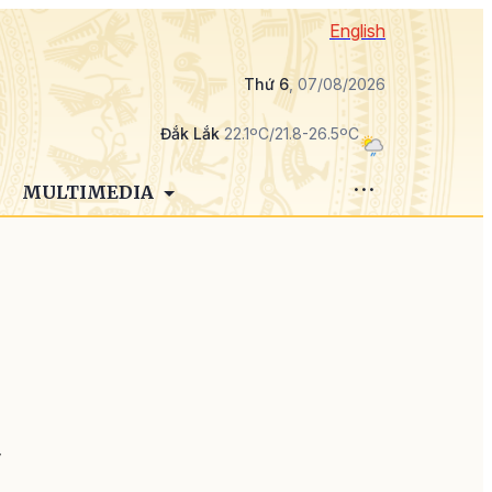
English
Thứ 6
, 07/08/2026
Đắk Lắk
22.1ºC/21.8-26.5ºC
MULTIMEDIA
p
y