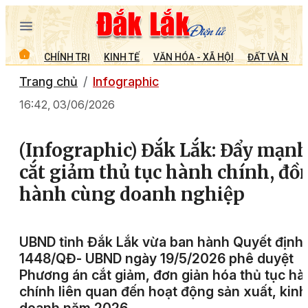
CHÍNH TRỊ
KINH TẾ
VĂN HÓA - XÃ HỘI
ĐẤT VÀ NGƯỜ
Trang chủ
Infographic
16:42, 03/06/2026
(Infographic) Đắk Lắk: Đẩy mạn
cắt giảm thủ tục hành chính, đồ
hành cùng doanh nghiệp
UBND tỉnh Đắk Lắk vừa ban hành Quyết định 
1448/QĐ- UBND ngày 19/5/2026 phê duyệt
Phương án cắt giảm, đơn giản hóa thủ tục hà
chính liên quan đến hoạt động sản xuất, kinh