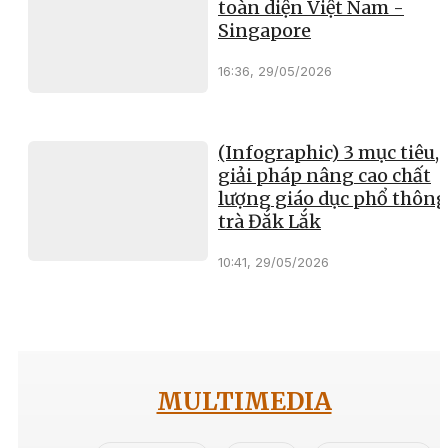
toàn diện Việt Nam -
Singapore
16:36, 29/05/2026
(Infographic) 3 mục tiêu, 
giải pháp nâng cao chất
lượng giáo dục phổ thông
trà Đắk Lắk
10:41, 29/05/2026
MULTIMEDIA