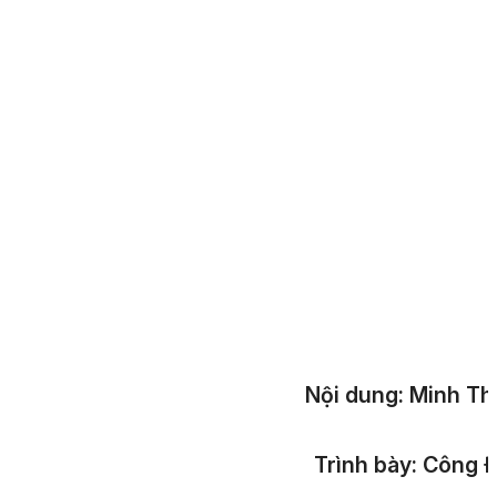
Nội dung:
Minh Th
Trình bày:
Công Đ