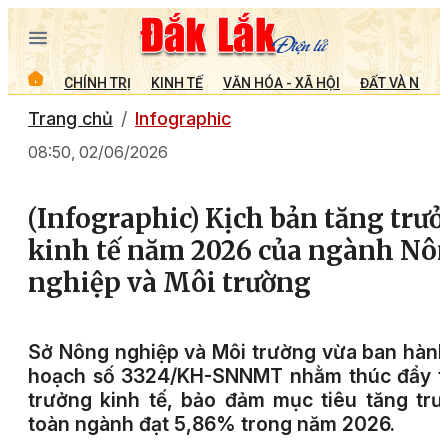
CHÍNH TRỊ
KINH TẾ
VĂN HÓA - XÃ HỘI
ĐẤT VÀ NGƯỜ
Trang chủ
Infographic
08:50, 02/06/2026
(Infographic) Kịch bản tăng trư
kinh tế năm 2026 của ngành Nô
nghiệp và Môi trường
Sở Nông nghiệp và Môi trường vừa ban hàn
hoạch số 3324/KH-SNNMT nhằm thúc đẩy t
trưởng kinh tế, bảo đảm mục tiêu tăng tr
toàn ngành đạt 5,86% trong năm 2026.