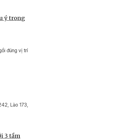
u ý trong
ồi đúng vị trí
242, Lào 173,
i 3 tầm