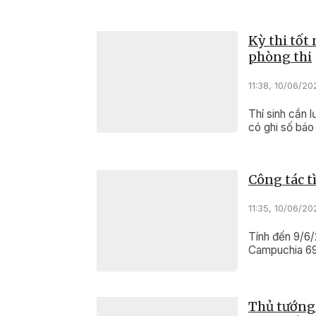
Kỳ thi tốt
phòng thi
11:38, 10/06/20
Thí sinh cần l
có ghi số báo
Công tác tì
11:35, 10/06/20
Tính đến 9/6/
Campuchia 694
Thủ tướng