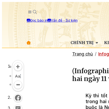
Đọc báo in
Vấn đề - Sự kiện
CHÍNH TRỊ
K
Trang chủ
Infog
(Infographi
hai ngày 11 
Kỳ thi tố
trong hai 
buộc là Ng