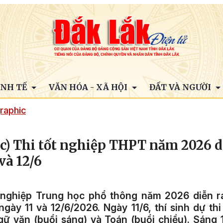
INH TẾ
VĂN HÓA - XÃ HỘI
ĐẤT VÀ NGƯỜI
raphic
c) Thi tốt nghiệp THPT năm 2026 d
và 12/6
t nghiệp Trung học phổ thông năm 2026 diễn r
ngày 11 và 12/6/2026. Ngày 11/6, thí sinh dự th
ữ văn (buổi sáng) và Toán (buổi chiều). Sáng 1