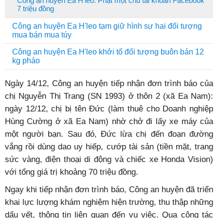
Công an huyện Ea H'leo: Phạt một chủ tài khoản Facebook
7 triệu đồng
Công an huyện Ea H'leo tạm giữ hình sự hai đối tượng
mua bán mua túy
Công an huyện Ea H'leo khởi tố đối tượng buôn bán 12
kg pháo
Ngày
14/12,
Công an huyện tiếp nhận đơn trình báo của
chị Nguyễn Thị Trang (SN 1993) ở thôn 2 (xã Ea Nam):
ngày 12/12, chị bị tên Đức
(làm thuê cho Doanh nghiệp
Hùng Cường ở xã Ea Nam)
nhờ chở đi lấy xe máy của
một người bạn. Sau đó, Đức
lừa chị đến đoạn đường
vắng rồi dùng dao uy hiếp, cướp tài sản (tiền mặt, trang
sức vàng, điện thoại di động và chiếc xe Honda Vision)
với tổng giá trị khoảng 70 triệu đồng.
Ngay khi tiếp nhận đơn trình báo, Công an huyện đã triển
khai lực lượng khám nghiệm hiện trường, thu thập những
dấu vết, thông tin liên quan đến vụ việc.
Qua công tác