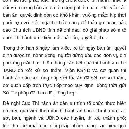
có hiệu lực pháp luật nhưng chưa được thi hành, nhất là
đối với những bản án đã tồn đọng nhiều năm. Đối với các
bản án, quyết định còn có khó khăn, vướng mắc; kịp thời
phối hợp với các ngành chức năng để tháo gỡ hoặc báo
cáo Chủ tịch UBND tỉnh để chỉ đạo, có giải pháp sớm tổ
chức thi hành dứt điểm các bản án, quyết định...
Trong thời hạn 5 ngày làm việc, kể từ ngày bản án, quyết
định được thi hành xong, người đứng đầu các đơn vị, địa
phương phải thực hiện thông báo kết quả thi hành án cho
TAND đã xét xử sơ thẩm, Viện KSND và cơ quan thi
hành án dân sự cùng cấp với tòa án đã xét xử sơ thẩm,
cơ quan cấp trên trực tiếp theo quy định; đồng thời gửi
Sở Tư pháp để theo dõi, tổng hợp.
Đề nghị Cục Thi hành án dân sự tỉnh tổ chức thực hiện
có hiệu quả việc theo dõi thi hành án hành chính của các
sở, ban, ngành và UBND các huyện, thị xã, thành phố;
kịp thời đề xuất các giải pháp nhằm nâng cao hiệu quả