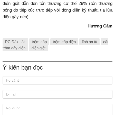
điện giật dẫn đến tổn thương cơ thể 28% (tổn thương
bỏng do tiếp xúc trực tiếp với dòng điện kỹ thuật, tia lửa
điện gây nên).
Hương Cẩm
PC Đắk Lắk
trộm cắp
trộm cắp điện
lĩnh án tù
cắt
trộm dây điện
điện giật
Ý kiến bạn đọc