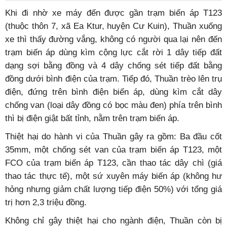
Khi đi nhờ xe máy đến được gần trạm biến áp T123
(thuộc thôn 7, xã Ea Ktur, huyện Cư Kuin), Thuần xuống
xe thì thấy đường vắng, không có người qua lại nên đến
trạm biến áp dùng kìm cộng lực cắt rời 1 dây tiếp đất
dạng sợi bằng đồng và 4 dây chống sét tiếp đất bằng
đồng dưới bình điện của trạm. Tiếp đó, Thuần trèo lên trụ
điện, đứng trên bình điện biến áp, dùng kìm cắt dây
chống van (loại dây đồng có bọc màu đen) phía trên bình
thì bị điện giật bất tỉnh, nằm trên trạm biến áp.
Thiệt hại do hành vi của Thuần gây ra gồm: Ba đầu cốt
35mm, một chống sét van của trạm biến áp T123, một
FCO của trạm biến áp T123, cần thao tác dây chì (giá
thao tác thực tế), một sứ xuyên máy biến áp (không hư
hỏng nhưng giảm chất lượng tiếp điện 50%) với tổng giá
trị hơn 2,3 triệu đồng.
Không chỉ gây thiệt hại cho ngành điện, Thuần còn bị