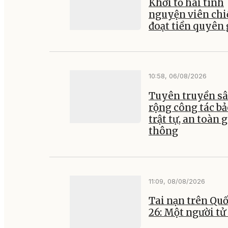
Khởi tố hai tình
nguyện viên ch
đoạt tiền quyên
10:58, 06/08/2026
Tuyên truyền s
rộng công tác b
trật tự, an toàn 
thông
11:09, 08/08/2026
Tai nạn trên Quố
26: Một người tử