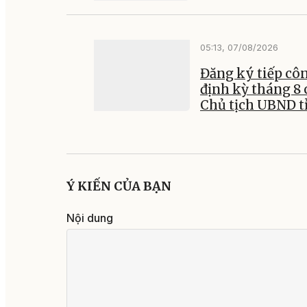
05:13, 07/08/2026
Đăng ký tiếp cô
định kỳ tháng 8 
Chủ tịch UBND t
Ý KIẾN CỦA BẠN
Nội dung