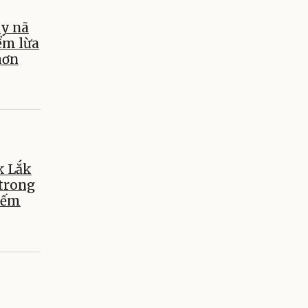
uy nã
ểm lừa
hơn
k Lắk
 trong
hiếm