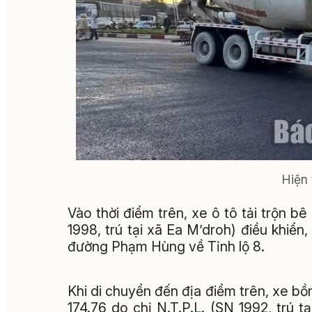
Hiện 
Vào thời điểm trên, xe ô tô tải trộn 
1998, trú tại xã Ea M’droh) điều khiể
đường Phạm Hùng về Tỉnh lộ 8.
Khi di chuyển đến địa điểm trên, xe b
174.76 do chị N.T.P.L. (SN 1992, trú 