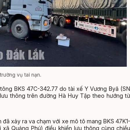
trường vụ tai nạn.
bê tông BKS 47C-342.77 do tài xế Y Vương Byă (S
n, lưu thông trên đường Hà Huy Tập theo hướng t
ồn đã xảy ra va chạm với xe mô tô mang BKS 47K1
tại xã Quảng Phú) điều khiển lưu thông cùng chiề