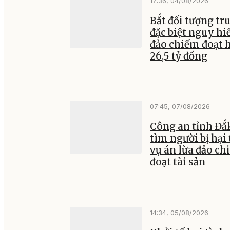
17:36, 04/08/2026
Bắt đối tượng tr
đặc biệt nguy hi
đảo chiếm đoạt 
26,5 tỷ đồng
07:45, 07/08/2026
Công an tỉnh Đắ
tìm người bị hại
vụ án lừa đảo c
đoạt tài sản
14:34, 05/08/2026