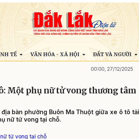
INH TẾ
VĂN HÓA - XÃ HỘI
ĐẤT VÀ NGƯỜI
00:00, 27/12/2025
tô: Một phụ nữ tử vong thương tâm
n địa bàn phường Buôn Ma Thuột giữa xe ô tô tả
ụ nữ tử vong tại chỗ.
 nữ tử vong tại chỗ