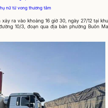
phụ nữ tử vong thương tâm
n xảy ra vào khoảng 16 giờ 30, ngày 27/12 tại kh
đường 10/3, đoạn qua địa bàn phường Buôn M