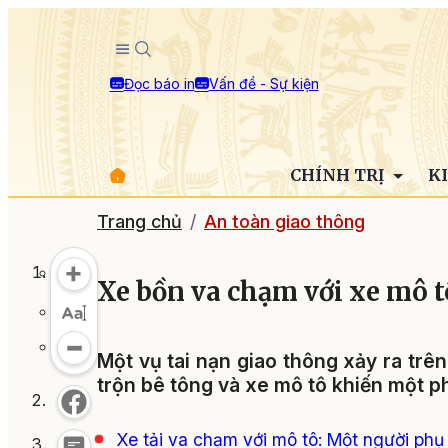
Đọc báo in
Vấn đề - Sự kiện
CHÍNH TRỊ
K
Trang chủ
An toàn giao thông
Xe bồn va chạm với xe mô 
Một vụ tai nạn giao thông xảy ra trê
trộn bê tông và xe mô tô khiến một ph
Xe tải va chạm với mô tô: Một người phụ