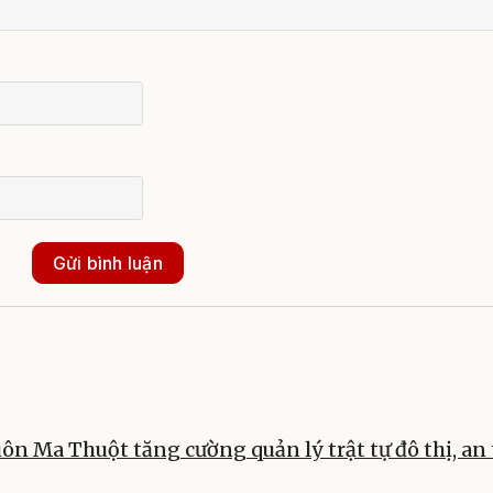
Gửi bình luận
n Ma Thuột tăng cường quản lý trật tự đô thị, an