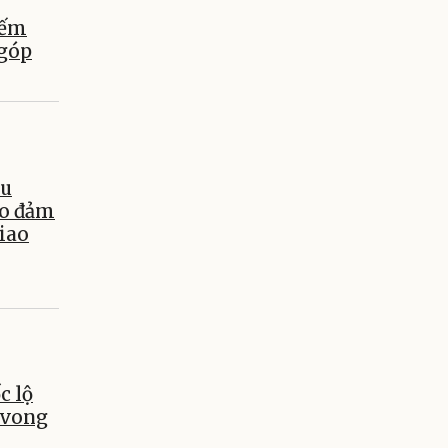
iếm
 góp
âu
ảo đảm
giao
c lộ
 vong