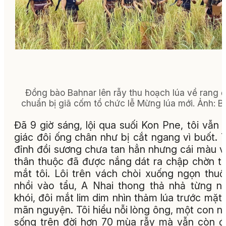
Đồng bào Bahnar lên rẫy thu hoạch lúa về rang 
chuẩn bị giã cốm tổ chức lễ Mừng lúa mới.
Ảnh:
B
Đã 9 giờ sáng, lội qua suối Kon Pne, tôi vẫn
giác đôi ống chân như bị cắt ngang vì buốt. 
đỉnh đồi sương chưa tan hẳn nhưng cái màu 
thân thuộc đã được nắng dát ra chập chờn t
mắt tôi. Lôi trên vách chòi xuống ngọn thuố
nhồi vào tẩu, A Nhai thong thả nhả từng 
khói, đôi mắt lim dim nhìn thảm lúa trước mặt
mãn nguyện. Tôi hiểu nỗi lòng ông, một con n
sống trên đời hơn 70 mùa rẫy mà vẫn còn 