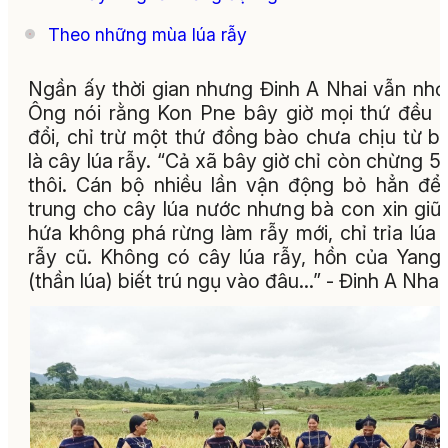
Theo những mùa lúa rẫy
Ngần ấy thời gian nhưng Đinh A Nhai vẫn nhớ 
Ông nói rằng Kon Pne bây giờ mọi thứ đều 
đổi, chỉ trừ một thứ đồng bào chưa chịu từ b
là cây lúa rẫy. “Cả xã bây giờ chỉ còn chừng 5
thôi. Cán bộ nhiều lần vận động bỏ hẳn để
trung cho cây lúa nước nhưng bà con xin giữ
hứa không phá rừng làm rẫy mới, chỉ trỉa lúa 
rẫy cũ. Không có cây lúa rẫy, hồn của Yang 
(thần lúa) biết trú ngụ vào đâu…” - Đinh A Nhai 