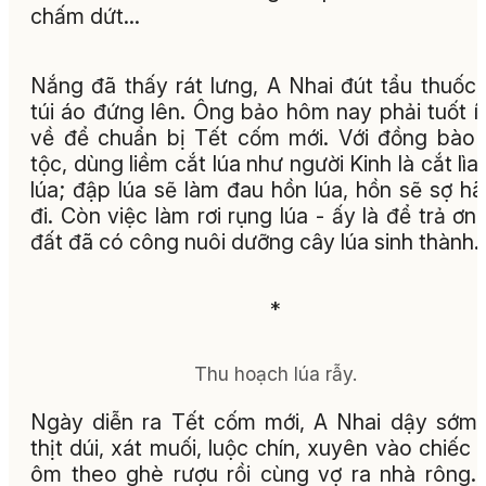
chấm dứt…
Nắng đã thấy rát lưng, A Nhai đút tẩu thuốc
túi áo đứng lên. Ông bảo hôm nay phải tuốt ít
về để chuẩn bị Tết cốm mới. Với đồng bào
tộc, dùng liềm cắt lúa như người Kinh là cắt lìa
lúa; đập lúa sẽ làm đau hồn lúa, hồn sẽ sợ hã
đi. Còn việc làm rơi rụng lúa - ấy là để trả ơn
đất đã có công nuôi dưỡng cây lúa sinh thành
*
Thu hoạch lúa rẫy.
Ngày diễn ra Tết cốm mới, A Nhai dậy sớm
thịt dúi, xát muối, luộc chín, xuyên vào chiếc 
ôm theo ghè rượu rồi cùng vợ ra nhà rông.