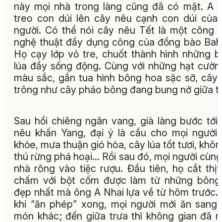
này mọi nhà trong làng cũng đã có mặt. A 
treo con dúi lên cây nêu cạnh con dúi của
người. Có thể nói cây nêu Tết là một công t
nghệ thuật đầy dụng công của đồng bào Bah
Họ cạy lớp vỏ tre, chuốt thành hình những 
lúa đầy sống động. Cùng với những hạt cườ
màu sắc, gắn tua hình bông hoa sặc sỡ, cây
trông như cây pháo bông đang bung nở giữa tr
Sau hồi chiêng ngân vang, già làng bước tới
nêu khấn Yang, đại ý là cầu cho mọi người
khỏe, mưa thuận gió hòa, cây lúa tốt tươi, khôn
thú rừng phá hoại… Rồi sau đó, mọi người cùng
nhà rông vào tiệc rượu. Đầu tiên, họ cắt thịt
chấm với bột cốm được làm từ những bông
đẹp nhất mà ông A Nhai lựa về từ hôm trước.
khi “ăn phép” xong, mọi người mới ăn sang
món khác; đến giữa trưa thì không gian đã 