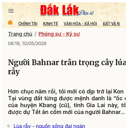
CHÍNH TRỊ
KINH TẾ
VĂN HÓA - XÃ HỘI
ĐẤT VÀ NGƯỜ
Trang chủ
Phóng sự - Ký sự
06:19, 10/05/2026
Người Bahnar trân trọng cây lúa
rẫy
Hơn chục năm rồi, tôi mới có dịp trở lại Kon 
Tại vùng đất từng được mệnh danh là “ốc 
của huyện Kbang (cũ), tỉnh Gia Lai này, tô
được dự Tết ăn cốm mới của người Bahnar...
Lúa rẫy - nguồn sống đại ngàn