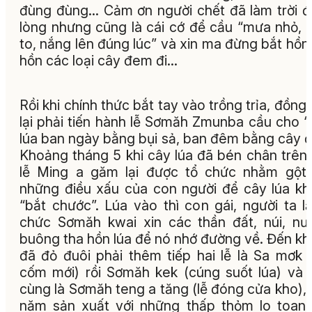
đùng đùng… Cảm ơn người chết đã làm trời 
lòng nhưng cũng là cái cớ để cầu “mưa nhỏ,
to, nắng lên đúng lúc” và xin ma đừng bắt hồn 
hồn các loại cây đem đi…
Rồi khi chính thức bắt tay vào trồng trỉa, đồng
lại phải tiến hành lễ Sơmăh Zmunba cầu cho 
lúa ban ngày bằng bụi sả, ban đêm bằng cây 
Khoảng tháng 5 khi cây lúa đã bén chân trên 
lễ Ming a găm lại được tổ chức nhằm gột
những điều xấu của con người để cây lúa k
“bắt chước”. Lúa vào thì con gái, người ta lạ
chức Sơmăh kwai xin các thần đất, núi, n
buông tha hồn lúa để nó nhớ đường về. Đến khi
đã đỏ đuôi phải thêm tiếp hai lễ là Sa mơk 
cốm mới) rồi Sơmăh kek (cúng suốt lúa) và 
cùng là Sơmăh teng a tăng (lễ đóng cửa kho),
năm sản xuất với những thấp thỏm lo toan