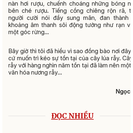
nàn hơi rượu, chuếnh choáng những bóng n
bên ché rượu. Tiếng cồng chiêng rộn rã, t
người cười nói đầy sung mãn, đan thành 
khoảng âm thanh sôi động tưởng như rạn v
một góc rừng…
Bây giờ thì tôi đã hiểu vì sao đồng bào nơi đây
cứ muốn trì kéo sự tồn tại của cây lúa rẫy. Cây
rẫy với hàng nghìn năm tồn tại đã làm nên một
văn hóa nương rẫy…
Ngọc 
ĐỌC NHIỀU