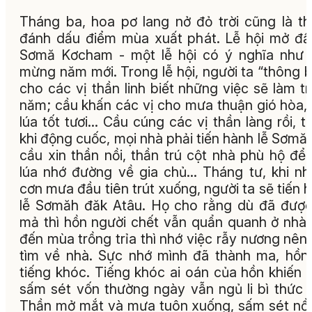
Tháng ba, hoa pơ lang nở đỏ trời cũng là t
đánh dấu điểm mùa xuất phát. Lễ hội mở đầ
Sơmă Kơcham - một lễ hội có ý nghĩa như
mừng năm mới. Trong lễ hội, người ta “thông 
cho các vị thần linh biết những việc sẽ làm t
năm; cầu khấn các vị cho mưa thuận gió hòa,
lúa tốt tươi… Cầu cúng các vị thần làng rồi, t
khi động cuốc, mọi nhà phải tiến hành lễ Sơmă
cầu xin thần nồi, thần trú cột nhà phù hộ để
lúa nhớ đường về gia chủ… Tháng tư, khi n
cơn mưa đầu tiên trút xuống, người ta sẽ tiến 
lễ Sơmăh đăk Atâu. Họ cho rằng dù đã đượ
mả thì hồn người chết vẫn quẩn quanh ở nhà
đến mùa trồng trỉa thì nhớ việc rẫy nương nên
tìm về nhà. Sực nhớ mình đã thành ma, hồn
tiếng khóc. Tiếng khóc ai oán của hồn khiến 
sấm sét vốn thường ngày vẫn ngủ li bì thức 
Thần mở mắt và mưa tuôn xuống, sấm sét nổi