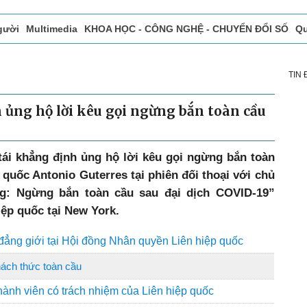
gười
Multimedia
KHOA HỌC - CÔNG NGHỆ - CHUYỂN ĐỔI SỐ
Qu
ọc báo in
Tòa soạn - Bạn đọc
Vấn Đề Bạn Đọc Quan Tâm
TIN
 ủng hộ lời kêu gọi ngừng bắn toàn cầu
 tái khẳng định ủng hộ lời kêu gọi ngừng bắn toàn
quốc Antonio Guterres tại phiên đối thoại với chủ
g: Ngừng bắn toàn cầu sau đại dịch COVID-19”
iệp quốc tại New York.
đẳng giới tại Hội đồng Nhân quyền Liên hiệp quốc
hách thức toàn cầu
hành viên có trách nhiệm của Liên hiệp quốc