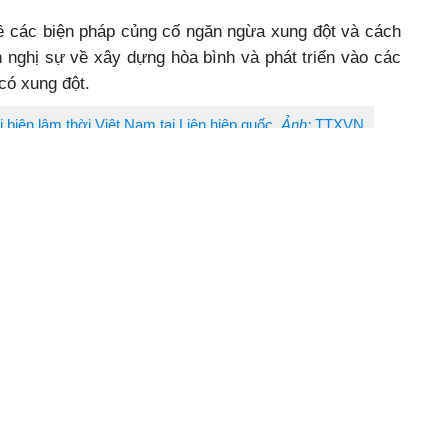
về các biện pháp củng cố ngăn ngừa xung đột và cách
 nghị sự về xây dựng hòa bình và phát triển vào các
 có xung đột.
biện lâm thời Việt Nam tại Liên hiệp quốc.
Ảnh:
TTXVN
ứ Nguyễn Phương Trà, Đại biện lâm thời Việt Nam tại
ịch COVID-19 tiếp tục đe dọa các nỗ lực hòa bình và
ạng xung đột diễn ra tại nhiều khu vực khiến dân thường
hân đạo gia tăng.
ằng cộng đồng quốc tế cần đặt ưu tiên cao trong việc
 tế và Hiến chương Liên hiệp quốc, khẳng định lại vai
 các thể chế đa phương với Liên hiệp quốc là trung
g cường việc tuân thủ các nghị quyết 2532, 2565 và
 đồng Bảo an Liên hiệp quốc, trong đó, có thể xem xét
m sát hiệu quả các thỏa thuận ngừng bắn đạt được ở