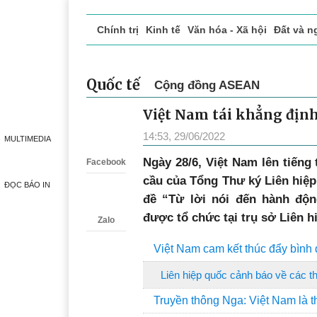
Chính trị
Kinh tế
Văn hóa - Xã hội
Đất và n
Doanh nghiệp giới thiệu
Phóng sự - Ký sự
Đ
Quốc tế
Cộng đồng ASEAN
Việt Nam tái khẳng định
Zalo
14:53, 29/06/2022
MULTIMEDIA
Ngày 28/6, Việt Nam lên tiếng
Facebook
cầu của Tổng Thư ký Liên hiệp 
ĐỌC BÁO IN
đề “Từ lời nói đến hành độn
được tổ chức tại trụ sở Liên h
Zalo
Việt Nam cam kết thúc đẩy bình 
Liên hiệp quốc cảnh báo về các t
Truyền thông Nga: Việt Nam là t