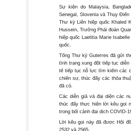
Sự kiện do Malaysia, Banglad
Senegal, Slovenia và Thụy Điển 
Thư ký Liên hiệp quốc Khaled K
Hussein, Trưởng Phái đoàn Quan 
hiệp quốc Laetitia Marie Isabell
quốc.
Tổng Thư ký Guterres đã gửi thô
tình trạng xung đột tiếp tục diễn
tế tiếp tục nỗ lực tìm kiếm các
chiến sự, thúc đẩy các thỏa th
đã có.
Các diễn giả và đại diện các n
thúc đẩy thực hiện lời kêu gọi
trong bối cảnh đại dịch COVID-1
Lời kêu gọi này đã được Hội đồ
2532 và 2565.