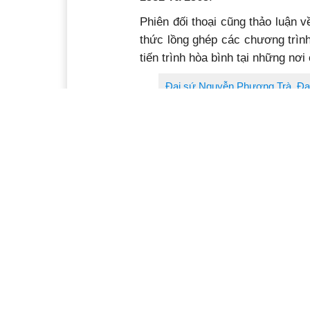
Phiên đối thoại cũng thảo luận 
thức lồng ghép các chương trình
tiến trình hòa bình tại những nơi
Đại sứ Nguyễn Phương Trà, Đại 
Phát biểu tại phiên họp, Đại s
Liên hiệp quốc, nhấn mạnh đại d
phát triển, trong khi đó, tình tr
thương vong và các thách thức n
Trong bối cảnh đó, Đại sứ cho r
bảo đảm tuân thủ luật pháp quốc
trò của chủ nghĩa đa phương và
tâm.
Để thúc đẩy ngừng bắn, cần tăn
các nghị quyết liên quan của Hội
thành lập một khuôn khổ để giá