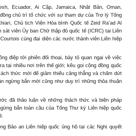
esh, Ecuador, Ai Cập, Jamaica, Nhật Bản, Oman,
đồng chủ trì tổ chức với sự tham dự của Trợ lý Tổng
hiari, Chủ tịch Viện Hòa bình Quốc tế Zeid Ra’ad Al
sát viên Ủy ban Chữ thập đỏ quốc tế (ICRC) tại Liên
e Courtois cùng đại diện các nước thành viên Liên hiệp
ng điệp tới phiên đối thoại, bày tỏ quan ngại về việc
 ra tại nhiều nơi trên thế giới; kêu gọi cộng đồng quốc
 cách thức mới để giảm thiểu căng thẳng và chấm dứt
uận ngừng bắn mới cũng như duy trì những thỏa thuận
ước đã thảo luận về những thách thức và biện pháp
 ngừng bắn toàn cầu của Tổng Thư ký Liên hiệp quốc
9.
ng Bảo an Liên hiệp quốc ủng hộ tại các Nghị quyết