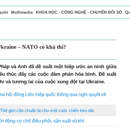
gười
Multimedia
KHOA HỌC - CÔNG NGHỆ - CHUYỂN ĐỔI SỐ
Qu
ọc báo in
Tòa soạn - Bạn đọc
Vấn Đề Bạn Đọc Quan Tâm
Ukraine – NATO có khả thi?
Pháp và Anh đã đề xuất một hiệp ước an ninh giữa
u thúc đẩy các cuộc đàm phán hòa bình. Đề xuất
thi và tương lai của cuộc xung đột tại Ukraine.
Đại hội đồng Liên hiệp quốc thông qua nghị quyết về
Thế giới cần chuẩn bị cho một cuộc chiến kéo dài
ởi động cơ chế điều phối, sản xuất vũ khí