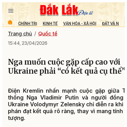
CHÍNH TRỊ
KINH TẾ
VĂN HÓA - XÃ HỘI
ĐẤT VÀ NGƯỜ
Trang chủ
Quốc tế
15:44, 23/04/2026
Nga muốn cuộc gặp cấp cao với
Ukraine phải “có kết quả cụ thể”
Điện Kremlin nhấn mạnh cuộc gặp giữa T
thống Nga Vladimir Putin và người đồng 
Ukraine Volodymyr Zelensky chỉ diễn ra khi
phán đạt kết quả rõ ràng, thay vì mang tính 
tượng.