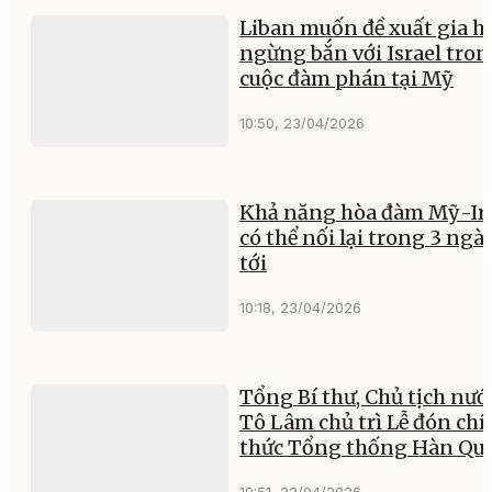
Liban muốn đề xuất gia h
ngừng bắn với Israel tro
cuộc đàm phán tại Mỹ
10:50, 23/04/2026
Khả năng hòa đàm Mỹ-Ir
có thể nối lại trong 3 ngà
tới
10:18, 23/04/2026
Tổng Bí thư, Chủ tịch nướ
Tô Lâm chủ trì Lễ đón ch
thức Tổng thống Hàn Qu