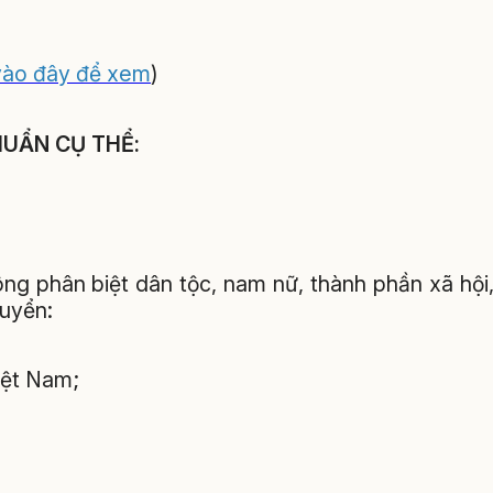
vào đây để xem
)
CHUẨN CỤ THỂ:
ng phân biệt dân tộc, nam nữ, thành phần xã hội
tuyển:
Việt Nam;