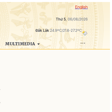
English
Thứ 5
, 06/08/2026
Đắk Lắk
24.9ºC/21.8-27.2ºC
MULTIMEDIA
ỹ
m
ể