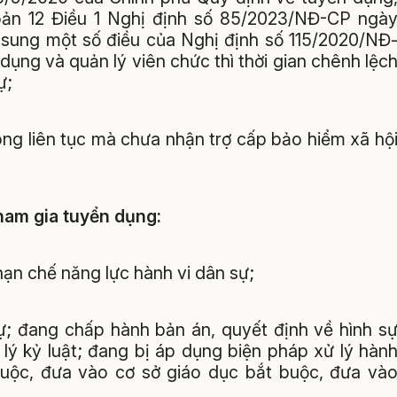
oản 12 Điều 1 Nghị định số 85/2023/NĐ-CP ngà
 sung một số điều của Nghị định số 115/2020/NĐ
ụng và quản lý viên chức thì thời gian chênh lệc
ự;
ông liên tục mà chưa nhận trợ cấp bảo hiểm xã hộ
ham gia tuyển dụng:
hạn chế năng lực hành vi dân sự;
sự; đang chấp hành bản án, quyết định về hình s
 lý kỷ luật; đang bị áp dụng biện pháp xử lý hàn
buộc, đưa vào cơ sở giáo dục bắt buộc, đưa và