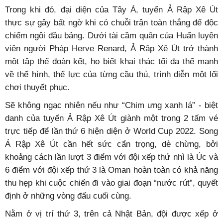
Trong khi đó, đại diện của Tây Á, tuyển Ả Rập Xê Út
thực sự gây bất ngờ khi có chuỗi trận toàn thắng để độc
chiếm ngôi đầu bảng. Dưới tài cầm quân của Huấn luyện
viên người Pháp Herve Renard, Ả Rập Xê Út trở thành
một tập thể đoàn kết, họ biết khai thác tối đa thế mạnh
về thể hình, thể lực của từng cầu thủ, trình diễn một lối
chơi thuyết phục.
Sẽ không ngạc nhiên nếu như “Chim ưng xanh lá” - biệt
danh của tuyển Ả Rập Xê Út giành một trong 2 tấm vé
trực tiếp để lần thứ 6 hiện diện ở World Cup 2022. Song
Ả Rập Xê Út cần hết sức cẩn trọng, dè chừng, bởi
khoảng cách lần lượt 3 điểm với đội xếp thứ nhì là Úc và
6 điểm với đội xếp thứ 3 là Oman hoàn toàn có khả năng
thu hẹp khi cuộc chiến đi vào giai đoạn “nước rút”, quyết
định ở những vòng đấu cuối cùng.
Nằm ở vị trí thứ 3, trên cả Nhật Bản, đội được xếp ở