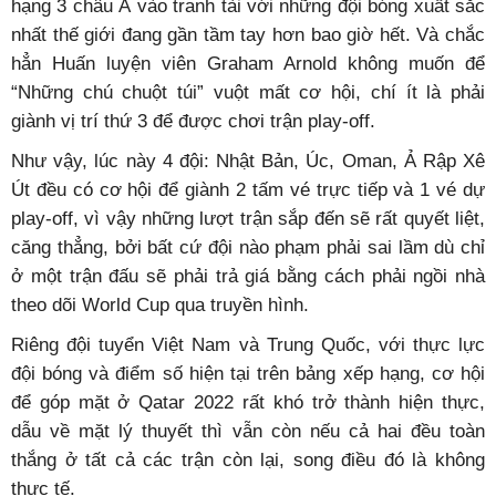
hạng 3 châu Á vào tranh tài với những đội bóng xuất sắc
nhất thế giới đang gần tầm tay hơn bao giờ hết. Và chắc
hẳn Huấn luyện viên Graham Arnold không muốn để
“Những chú chuột túi” vuột mất cơ hội, chí ít là phải
giành vị trí thứ 3 để được chơi trận play-off.
Như vậy, lúc này 4 đội: Nhật Bản, Úc, Oman, Ả Rập Xê
Út đều có cơ hội để giành 2 tấm vé trực tiếp và 1 vé dự
play-off, vì vậy những lượt trận sắp đến sẽ rất quyết liệt,
căng thẳng, bởi bất cứ đội nào phạm phải sai lầm dù chỉ
ở một trận đấu sẽ phải trả giá bằng cách phải ngồi nhà
theo dõi World Cup qua truyền hình.
Riêng đội tuyển Việt Nam và Trung Quốc, với thực lực
đội bóng và điểm số hiện tại trên bảng xếp hạng, cơ hội
để góp mặt ở Qatar 2022 rất khó trở thành hiện thực,
dẫu về mặt lý thuyết thì vẫn còn nếu cả hai đều toàn
thắng ở tất cả các trận còn lại, song điều đó là không
thực tế.