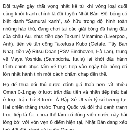
Đội tuyển gây thất vọng nhất kể từ khi vòng loại cuối
cùng khởi tranh chính là đội tuyển Nhật Bản. Đội bóng có
biệt danh “Samurai xanh”, sở hữu trong đội hình toàn
những hảo thủ, đang chơi tại các giải bóng đá hàng đầu
của châu Âu, như: tiền đạo Takumi Minamino (Liverpool,
Anh), tiền vệ tấn công Takefusa Kubo (Getafe, Tây Ban
Nha), tiền vệ Ritsu Doan (PSV Eindhoven, Hà Lan), trung
vệ Maya Yoshida (Sampdoria, Italia) lại khởi đầu hành
trình chinh phục tấm vé trực tiếp vào ngày hội bóng đá
lớn nhất hành tinh một cách chậm chạp đến thế.
Họ để thua đối thủ được đánh giá thấp hơn rất nhiều
Oman 0-1 ngay ở lượt trận đầu tiên và nhận tiếp thất bại
ở lượt trận thứ 3 trước Ả Rập Xê Út với tỷ số tương tự.
Hai chiến thắng trước Trung Quốc và đối thủ cạnh tranh
trực tiếp là Úc chưa thể làm cổ động viên nước này hài
lòng bởi với vỏn vẹn 6 điểm hiện tại, Nhật Bản đang xếp
thứ 4/6 đội, dưới cả tuyển Oman.