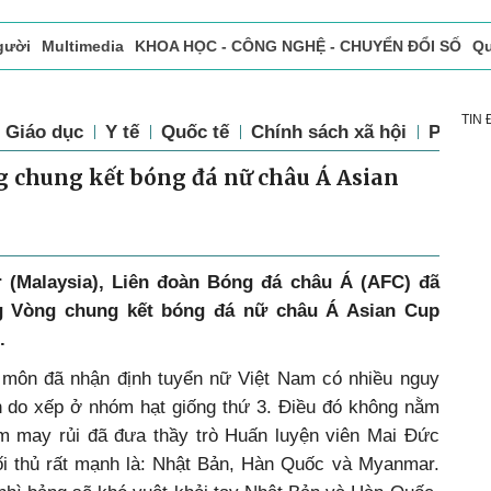
gười
Multimedia
KHOA HỌC - CÔNG NGHỆ - CHUYỂN ĐỔI SỐ
Qu
ọc báo in
Tòa soạn - Bạn đọc
Vấn Đề Bạn Đọc Quan Tâm
TIN
Giáo dục
Y tế
Quốc tế
Chính sách xã hội
Pháp l
g chung kết bóng đá nữ châu Á Asian
r (Malaysia), Liên đoàn Bóng đá châu Á (AFC) đã
g Vòng chung kết bóng đá nữ châu Á Asian Cup
.
 môn đã nhận định tuyển nữ Việt Nam có nhiều nguy
h do xếp ở nhóm hạt giống thứ 3. Điều đó không nằm
m may rủi đã đưa thầy trò Huấn luyện viên Mai Đức
i thủ rất mạnh là: Nhật Bản, Hàn Quốc và Myanmar.