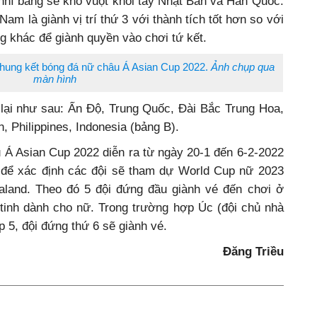
nhì bảng sẽ khó vuột khỏi tay Nhật Bản và Hàn Quốc.
 Nam là giành vị trí thứ 3 với thành tích tốt hơn so với
ảng khác để giành quyền vào chơi tứ kết.
chung kết bóng đá nữ châu Á Asian Cup 2022.
Ảnh chụp qua
màn hình
lại như sau: Ấn Độ, Trung Quốc, Đài Bắc Trung Hoa,
n, Philippines, Indonesia (bảng B).
 Á Asian Cup 2022 diễn ra từ ngày 20-1 đến 6-2-2022
u để xác định các đội sẽ tham dự World Cup nữ 2023
land. Theo đó 5 đội đứng đầu giành vé đến chơi ở
 tinh dành cho nữ. Trong trường hợp Úc (đội chủ nhà
 5, đội đứng thứ 6 sẽ giành vé.
Đăng Triều