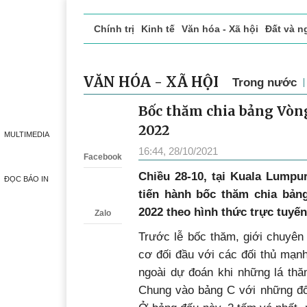
Chính trị
Kinh tế
Văn hóa - Xã hội
Đất và n
Doanh nghiệp giới thiệu
Phóng sự - Ký sự
Đ
VĂN HÓA - XÃ HỘI
Trong nước
Bốc thăm chia bảng Vòn
Zalo
2022
MULTIMEDIA
16:44, 28/10/2021
Facebook
Chiều 28-10, tại Kuala Lumpu
ĐỌC BÁO IN
tiến hành bốc thăm chia bản
2022 theo hình thức trực tuyến
Zalo
Trước lễ bốc thăm, giới chuyên
cơ đối đầu với các đối thủ mạn
ngoài dự đoán khi những lá thă
Chung vào bảng C với những đố