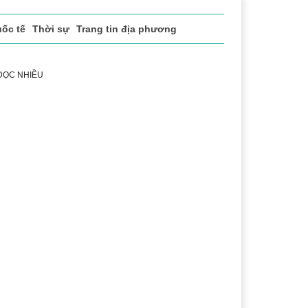
ốc tế
Thời sự
Trang tin địa phương
 ĐỌC NHIỀU
uật
Chuyển đổi số
Thể thao
Văn hóa