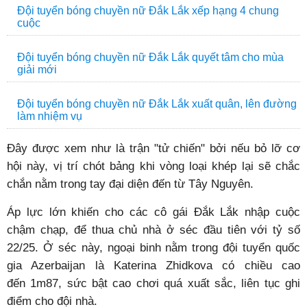
Đội tuyển bóng chuyền nữ Đắk Lắk xếp hạng 4 chung
cuộc
Đội tuyển bóng chuyền nữ Đắk Lắk quyết tâm cho mùa
giải mới
Đội tuyển bóng chuyền nữ Đắk Lắk xuất quân, lên đường
làm nhiệm vụ
Đây được xem như là trận "tử chiến" bởi nếu bỏ lỡ cơ
hội này, vị trí chót bảng khi vòng loại khép lại sẽ chắc
chắn nằm trong tay đại diện đến từ Tây Nguyên.
Áp lực lớn khiến cho các cô gái Đắk Lắk nhập cuộc
chậm chạp, để thua chủ nhà ở séc đầu tiên với tỷ số
22/25. Ở séc này, ngoại binh nằm trong đội tuyển quốc
gia Azerbaijan là Katerina Zhidkova có chiều cao
đến 1m87, sức bật cao chơi quá xuất sắc, liên tục ghi
điểm cho đội nhà.