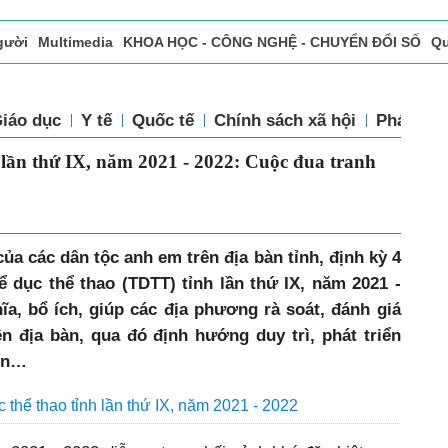
gười
Multimedia
KHOA HỌC - CÔNG NGHỆ - CHUYỂN ĐỔI SỐ
Qu
ọc báo in
Tòa soạn - Bạn đọc
Vấn Đề Bạn Đọc Quan Tâm
Giáo dục
Y tế
Quốc tế
Chính sách xã hội
Pháp l
tỉnh lần thứ IX, năm 2021 - 2022: Cuộc
của các dân tộc anh em trên địa bàn tỉnh, định kỳ 4
ể dục thể thao (TDTT) tỉnh lần thứ IX, năm 2021 -
ĩa, bổ ích, giúp các địa phương rà soát, đánh giá
n địa bàn, qua đó định hướng duy trì, phát triển
ọn…
c thể thao tỉnh lần thứ IX, năm 2021 - 2022