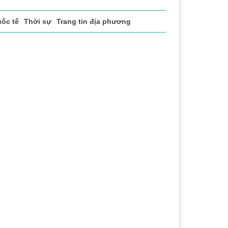
ốc tế
Thời sự
Trang tin địa phương
uật
Chuyển đổi số
Thể thao
Văn hóa