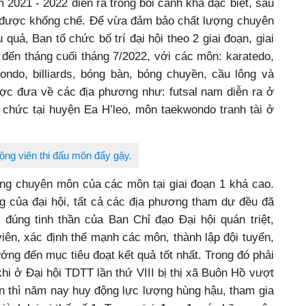
m 2021 - 2022 diễn ra trong bối cảnh khá đặc biệt, sau
 được khống chế. Để vừa đảm bảo chất lượng chuyên
quả, Ban tổ chức bố trí đại hội theo 2 giai đoạn, giai
 đến tháng cuối tháng 7/2022, với các môn: karatedo,
ondo, billiards, bóng bàn, bóng chuyền, cầu lông và
c đưa về các địa phương như: futsal nam diễn ra ở
 chức tại huyện Ea H’leo, môn taekwondo tranh tài ở
ộng viên thi đấu môn đẩy gậy.
ợng chuyên môn của các môn tại giai đoạn 1 khá cao.
g của đại hội, tất cả các địa phương tham dự đều đã
 đúng tinh thần của Ban Chỉ đạo Đại hội quán triệt,
iên, xác định thế mạnh các môn, thành lập đội tuyển,
ớng đến mục tiêu đoạt kết quả tốt nhất. Trong đó phải
hi ở Đại hội TDTT lần thứ VIII bị thị xã Buôn Hồ vượt
oàn thì năm nay huy động lực lượng hùng hậu, tham gia