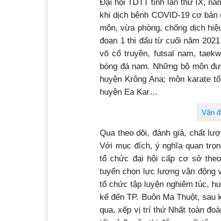
Đại hội TDTT tỉnh lần thứ IX, nă
khi dịch bệnh COVID-19 cơ bản
môn, vừa phòng, chống dịch hiệu 
đoạn 1 thi đấu từ cuối năm 2021
võ cổ truyền, futsal nam, taekw
bóng đá nam. Những bộ môn đượ
huyện Krông Ana; môn karate tổ
huyện Ea Kar…
Vận đ
Qua theo dõi, đánh giá, chất lư
Với mục đích, ý nghĩa quan trọn
tổ chức đại hội cấp cơ sở theo
tuyển chọn lực lượng vận động v
tổ chức tập luyện nghiêm túc, hư
kể đến TP. Buôn Ma Thuột, sau k
qua, xếp vị trí thứ Nhất toàn đ