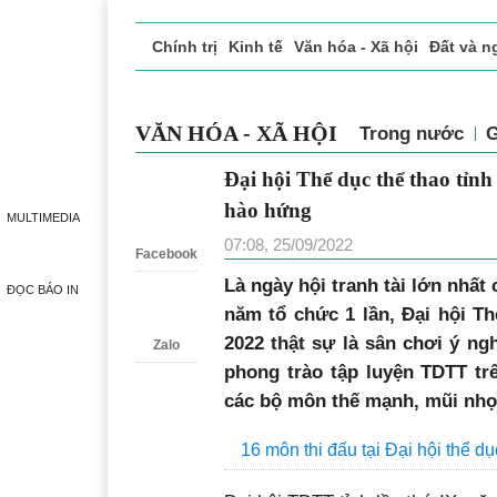
Chính trị
Kinh tế
Văn hóa - Xã hội
Đất và n
Doanh nghiệp giới thiệu
Phóng sự - Ký sự
Đ
VĂN HÓA - XÃ HỘI
Trong nước
Đại hội Thể dục thể thao 
Zalo
đua tranh hào hứng
MULTIMEDIA
07:08, 25/09/2022
Facebook
Là ngày hội tranh tài lớn nhất 
ĐỌC BÁO IN
năm tổ chức 1 lần, Đại hội Th
2022 thật sự là sân chơi ý ngh
Zalo
phong trào tập luyện TDTT trê
các bộ môn thế mạnh, mũi nh
16 môn thi đấu tại Đại hội thể dụ