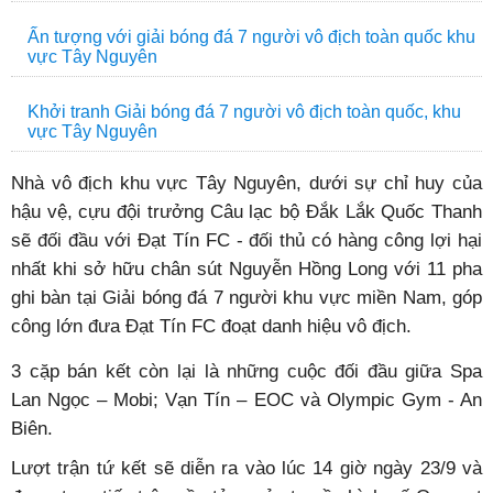
Ấn tượng với giải bóng đá 7 người vô địch toàn quốc khu
vực Tây Nguyên
Khởi tranh Giải bóng đá 7 người vô địch toàn quốc, khu
vực Tây Nguyên
Nhà vô địch khu vực Tây Nguyên, dưới sự chỉ huy của
hậu vệ, cựu đội trưởng Câu lạc bộ Đắk Lắk Quốc Thanh
sẽ đối đầu với Đạt Tín FC - đối thủ có hàng công lợi hại
nhất khi sở hữu chân sút Nguyễn Hồng Long với 11 pha
ghi bàn tại Giải bóng đá 7 người khu vực miền Nam, góp
công lớn đưa Đạt Tín FC đoạt danh hiệu vô địch.
3 cặp bán kết còn lại là những cuộc đối đầu giữa Spa
Lan Ngọc – Mobi; Vạn Tín – EOC và Olympic Gym - An
Biên.
Lượt trận tứ kết sẽ diễn ra vào lúc 14 giờ ngày 23/9 và