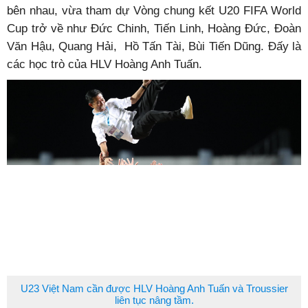
bên nhau, vừa tham dự Vòng chung kết U20 FIFA World
Cup trở về như Đức Chinh, Tiến Linh, Hoàng Đức, Đoàn
Văn Hậu, Quang Hải, Hồ Tấn Tài, Bùi Tiến Dũng. Đấy là
các học trò của HLV Hoàng Anh Tuấn.
U23 Việt Nam cần được HLV Hoàng Anh Tuấn và Troussier
liên tục nâng tầm.