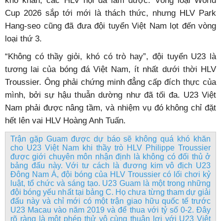
khó khăn, các HLV nội đã làm được. Vòng loại World
Cup 2026 sắp tới mới là thách thức, nhưng HLV Park
Hang-seo cũng đã đưa đội tuyển Việt Nam lọt đến vòng
loại thứ 3.
“Không có thầy giỏi, khó có trò hay”, đội tuyển U23 là
tương lai của bóng đá Việt Nam, ít nhất dưới thời HLV
Troussier. Ông phải chứng minh đẳng cấp đích thực của
mình, bởi sự hậu thuẫn dường như đã tối đa. U23 Việt
Nam phải được nâng tầm, và nhiệm vụ đó không chỉ đặt
hết lên vai HLV Hoàng Anh Tuấn.
Trận gặp Guam được dự báo sẽ không quá khó khăn
cho U23 Việt Nam khi thầy trò HLV Philippe Troussier
được giới chuyên môn nhận định là không có đối thủ ở
bảng đấu này. Với tư cách là đương kim vô địch U23
Đông Nam Á, đội bóng của HLV Troussier có lối chơi kỷ
luật, tổ chức và sáng tạo. U23 Guam là một trong những
đội bóng yếu nhất tại bảng C. Họ chưa từng tham dự giải
đấu này và chỉ mới có một trận giao hữu quốc tế trước
U23 Macau vào năm 2019 và để thua với tỷ số 0-2. Đây
rõ ràng là một phép thử vô cùng thuận lợi với U23 Việt