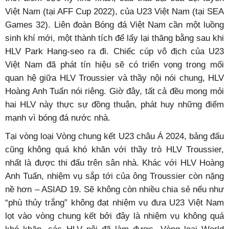
Việt Nam (tại AFF Cup 2022), của U23 Việt Nam (tại SEA
Games 32). Liên đoàn Bóng đá Việt Nam cần một luồng
sinh khí mới, một thành tích để lấy lại thăng bằng sau khi
HLV Park Hang-seo ra đi. Chiếc cúp vô địch của U23
Việt Nam đã phát tín hiệu sẽ có triển vọng trong mối
quan hệ giữa HLV Troussier và thầy nội nói chung, HLV
Hoàng Anh Tuấn nói riêng. Giờ đây, tất cả đều mong mỏi
hai HLV này thực sự đồng thuận, phát huy những điểm
mạnh vì bóng đá nước nhà.
Tại vòng loại Vòng chung kết U23 châu Á 2024, bảng đấu
cũng không quá khó khăn với thầy trò HLV Troussier,
nhất là được thi đấu trên sân nhà. Khác với HLV Hoàng
Anh Tuấn, nhiệm vụ sắp tới của ông Troussier còn nặng
nề hơn – ASIAD 19. Sẽ không còn nhiều chia sẻ nếu như
“phù thủy trắng” không đạt nhiệm vụ đưa U23 Việt Nam
lọt vào vòng chung kết bởi đây là nhiệm vụ không quá