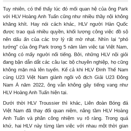
Tuy nhiên, có thể thấy lúc đó mối quan hệ của ông Park
với HLV Hoàng Anh Tuấn cũng như nhiều thầy nội không
khăng khít. Hay nói cách khác, HLV người Hàn Quốc
được trao quá nhiều quyền, khối lượng công việc đồ sộ
nên dấu ấn của các trợ lý rất mờ nhạt. Nhìn lại “phó
tướng” của ông Park trong 5 năm làm việc tại Việt Nam,
không có mấy người nổi tiếng. Bởi, những HLV nội giỏi
đang bận dẫn dắt các câu lạc bộ chuyên nghiệp, họ cũng
không mặn mà lên tuyển. Kể cả khi HLV Đinh Thế Nam
cùng U23 Việt Nam giành ngôi vô địch Giải U23 Đông
Nam Á năm 2022, ông vẫn không gây tiếng vang như
HLV Hoàng Anh Tuấn hiện tại.
Dưới thời HLV Troussier thì khác, Liên đoàn Bóng đá
Việt Nam đã thay đổi quan niệm, nâng tầm HLV Hoàng
Anh Tuấn và phân công nhiệm vụ rõ ràng. Trong quá
khứ, hai HLV này từng làm việc với nhau một thời gian