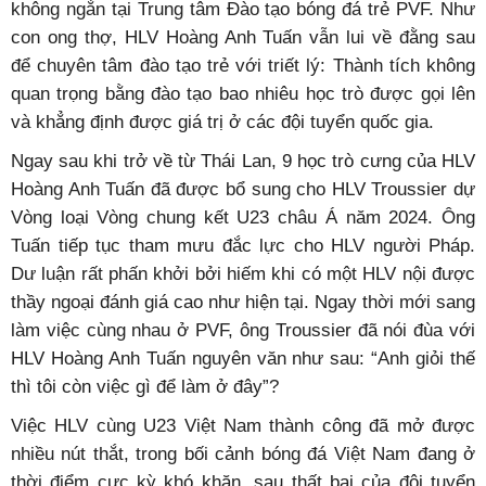
không ngắn tại Trung tâm Đào tạo bóng đá trẻ PVF. Như
con ong thợ, HLV Hoàng Anh Tuấn vẫn lui về đằng sau
để chuyên tâm đào tạo trẻ với triết lý: Thành tích không
quan trọng bằng đào tạo bao nhiêu học trò được gọi lên
và khẳng định được giá trị ở các đội tuyển quốc gia.
Ngay sau khi trở về từ Thái Lan, 9 học trò cưng của HLV
Hoàng Anh Tuấn đã được bổ sung cho HLV Troussier dự
Vòng loại Vòng chung kết U23 châu Á năm 2024. Ông
Tuấn tiếp tục tham mưu đắc lực cho HLV người Pháp.
Dư luận rất phấn khởi bởi hiếm khi có một HLV nội được
thầy ngoại đánh giá cao như hiện tại. Ngay thời mới sang
làm việc cùng nhau ở PVF, ông Troussier đã nói đùa với
HLV Hoàng Anh Tuấn nguyên văn như sau: “Anh giỏi thế
thì tôi còn việc gì để làm ở đây”?
Việc HLV cùng U23 Việt Nam thành công đã mở được
nhiều nút thắt, trong bối cảnh bóng đá Việt Nam đang ở
thời điểm cực kỳ khó khăn, sau thất bại của đội tuyển