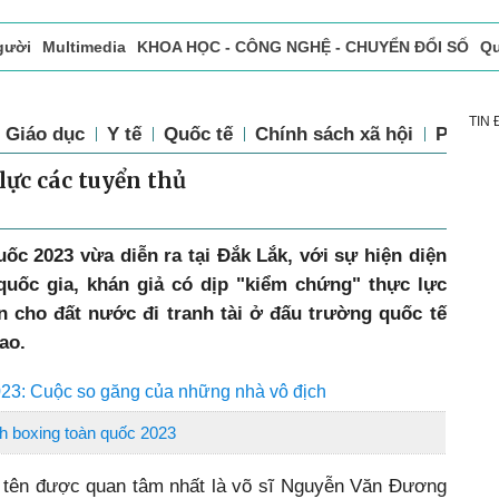
gười
Multimedia
KHOA HỌC - CÔNG NGHỆ - CHUYỂN ĐỔI SỐ
Qu
ọc báo in
Tòa soạn - Bạn đọc
Vấn Đề Bạn Đọc Quan Tâm
TIN
Giáo dục
Y tế
Quốc tế
Chính sách xã hội
Pháp l
lực các tuyển thủ
uốc 2023 vừa diễn ra tại Đắk Lắk, với sự hiện diện
quốc gia, khán giả có dịp "kiểm chứng" thực lực
 cho đất nước đi tranh tài ở đấu trường quốc tế
ao.
2023: Cuộc so găng của những nhà vô địch
h boxing toàn quốc 2023
i tên được quan tâm nhất là võ sĩ Nguyễn Văn Đương