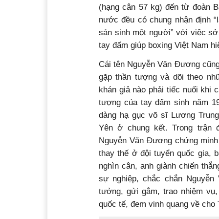
(hạng cân 57 kg) đến từ đoàn 
nước đều có chung nhận định “l
sản sinh một người” với việc sở
tay đấm giúp boxing Việt Nam h
Cái tên Nguyễn Văn Đương cũng đ
gặp thần tượng và dõi theo nh
khán giả nào phải tiếc nuối khi
tượng của tay đấm sinh năm 19
dàng hạ gục võ sĩ Lương Trun
Yên ở chung kết. Trong trận
Nguyễn Văn Đương chứng minh k
thay thế ở đội tuyển quốc gia,
nghìn cân, anh giành chiến thắn
sự nghiệp, chắc chắn Nguyễn 
tưởng, gửi gắm, trao nhiệm vụ,
quốc tế, đem vinh quang về cho 