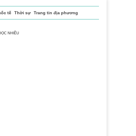
ốc tế
Thời sự
Trang tin địa phương
 ĐỌC NHIỀU
uật
Chuyển đổi số
Thể thao
Văn hóa