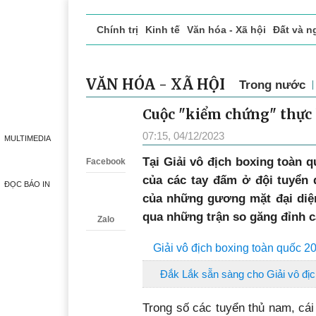
Chính trị
Kinh tế
Văn hóa - Xã hội
Đất và n
Doanh nghiệp giới thiệu
Phóng sự - Ký sự
Đ
VĂN HÓA - XÃ HỘI
Trong nước
Cuộc "kiểm chứng" thực 
Zalo
07:15, 04/12/2023
MULTIMEDIA
T
ại Giải vô địch boxing toàn q
Facebook
của các tay đấm ở đội tuyển 
ĐỌC BÁO IN
của những gương mặt đại diện
qua những trận so găng đỉnh c
Zalo
Giải vô địch boxing toàn quốc 
Đắk Lắk sẵn sàng cho Giải vô địc
Trong số các tuyển thủ nam, cá