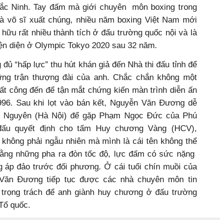
Bắc Ninh. Tay đấm mà giới chuyên môn boxing trong
à võ sĩ xuất chúng, nhiều năm boxing Việt Nam mới
 hữu rất nhiều thành tích ở đấu trường quốc nội và là
iện diện ở Olympic Tokyo 2020 sau 32 năm.
ủ “hấp lực” thu hút khán giả đến Nhà thi đấu tỉnh để
ững trận thượng đài của anh. Chắc chắn không một
 cất công đến để tận mắt chứng kiến màn trình diễn ấn
96. Sau khi lọt vào bán kết, Nguyễn Văn Đương dễ
g Nguyên (Hà Nội) để gặp Phạm Ngọc Đức của Phú
 đấu quyết định cho tấm Huy chương Vàng (HCV),
hông phải ngẫu nhiên mà mình là cái tên không thể
 bằng những pha ra đòn tốc độ, lực đấm có sức nặng
g áp đảo trước đối phương. Ở cái tuổi chín muồi của
Văn Đương tiếp tục được các nhà chuyên môn tin
 trọng trách để anh giành huy chương ở đấu trường
Tổ quốc.