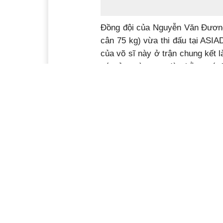
Đồng đội của Nguyễn Văn Đương 
cân 75 kg) vừa thi đấu tại ASIA
của võ sĩ này ở trận chung kết 
có sở trường ra đòn bằng cú 
Trước đó ở bán kết, chính võ s
bằng cú đánh hiểm hóc đó. Tuy 
tấm huy chương đầu tiên cho 
cũng khuất phục đối phương sa
diễn của anh, giới chuyên môn 
chí ít là 2- 3 năm nữa, ở đấu 
với Bùi Phước Tùng.
Tương tự Nguyễn Văn Đương, B
quốc gia như Nguyễn Mạnh Cườn
Phụng (Quân đội, thi đấu hạng c
quản cũng khẳng định mình xứng