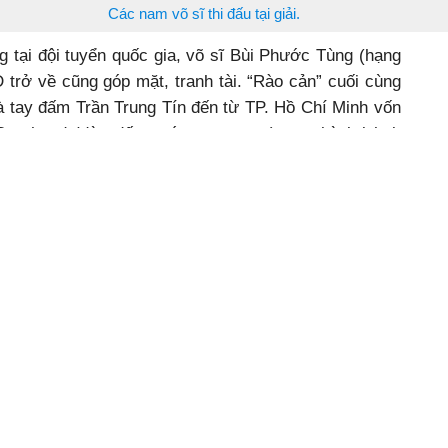
Các nam võ sĩ thi đấu tại giải.
tại đội tuyển quốc gia, võ sĩ Bùi Phước Tùng (hạng
D trở về cũng góp mặt, tranh tài. “Rào cản” cuối cùng
là tay đấm Trần Trung Tín đến từ TP. Hồ Chí Minh vốn
Overhand (đòn đấm móc tay ngang) cực kỳ lợi hại.
ĩ này hạ đo ván tay đấm Hoàng Thái Nam của Công an
nhiên với kinh nghiệm, bản lĩnh của võ sĩ vừa đoạt
boxing Việt Nam tại SEA Games 32, Bùi Phước Tùng
u 3 hiệp đấu có chuyên môn cực cao. Xem màn trình
cũng như khán giả hâm mộ nhận định, sẽ còn rất lâu,
trường quốc nội mới có võ sĩ đủ khả năng đương đầu
ùi Phước Tùng, các tay đấm nam thuộc đội tuyển
g (Bắc Ninh, thi đấu hạng cân 75 kg), Nguyễn Linh
ân 48 kg) khi trở về địa phương, khoác áo đơn vị chủ
 đáng khoác lên chiếc áo đội tuyển quốc gia khi vô