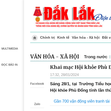
Chính trị
Kinh tế
Văn hóa - Xã hội
Đất 
Doanh nghiệp giới thiệu
Phóng sự - Ký 
MULTIMEDIA
VĂN HÓA - XÃ HỘI
Trong nước
ĐỌC BÁO IN
Khai mạc Hội khỏe Phù Đ
Zalo
17:32, 28/01/2024
Sáng 28/1, tại Trường Tiểu h
Facebook
Hội khỏe Phù Đổng tỉnh lần thứ
Gần 700 vận động viên tranh tà
Zalo