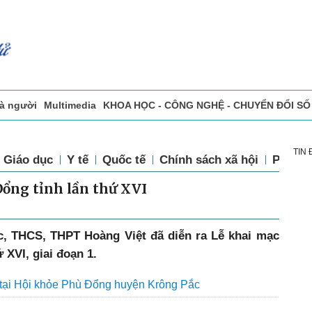
và người
Multimedia
KHOA HỌC - CÔNG NGHỆ - CHUYỂN ĐỔI SỐ
sự
Đọc báo in
Tòa soạn - Bạn đọc
Vấn Đề Bạn Đọc Quan Tâm
TIN
Giáo dục
Y tế
Quốc tế
Chính sách xã hội
Pháp l
ổng tỉnh lần thứ XVI
ọc, THCS, THPT Hoàng Việt đã diễn ra Lễ khai mạc
 XVI, giai đoạn 1.
i tại Hội khỏe Phù Đổng huyện Krông Pắc