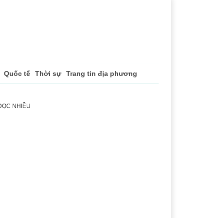
Quốc tế
Thời sự
Trang tin địa phương
 ĐỌC NHIỀU
uật
Chuyển đổi số
Thể thao
Văn hóa