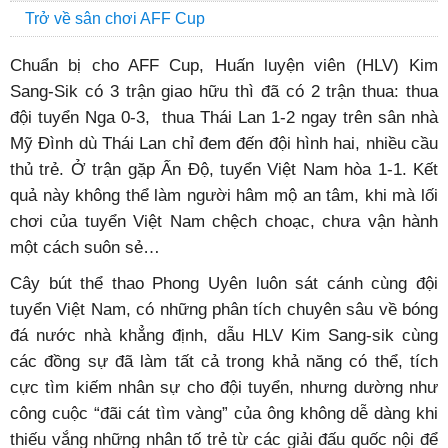
Trở về sân chơi AFF Cup
Chuẩn bị cho AFF Cup, Huấn luyện viên (HLV) Kim
Sang-Sik có 3 trận giao hữu thì đã có 2 trận thua: thua
đội tuyển Nga 0-3, thua Thái Lan 1-2 ngay trên sân nhà
Mỹ Đình dù Thái Lan chỉ đem đến đội hình hai, nhiều cầu
thủ trẻ. Ở trận gặp Ấn Độ, tuyển Việt Nam hòa 1-1. Kết
quả này không thể làm người hâm mộ an tâm, khi mà lối
chơi của tuyển Việt Nam chệch choạc, chưa vận hành
một cách suôn sẻ…
Cây bút thể thao Phong Uyên luôn sát cánh cùng đội
tuyển Việt Nam, có những phân tích chuyên sâu về bóng
đá nước nhà khẳng định, dẫu HLV Kim Sang-sik cùng
các đồng sự đã làm tất cả trong khả năng có thể, tích
cực tìm kiếm nhân sự cho đội tuyển, nhưng dường như
công cuộc “đãi cát tìm vàng” của ông không dễ dàng khi
thiếu vắng những nhân tố trẻ từ các giải đấu quốc nội để