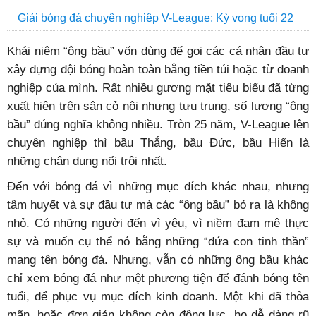
Giải bóng đá chuyên nghiệp V-League: Kỳ vọng tuổi 22
Khái niệm “ông bầu” vốn dùng để gọi các cá nhân đầu tư
xây dựng đội bóng hoàn toàn bằng tiền túi hoặc từ doanh
nghiệp của mình. Rất nhiều gương mặt tiêu biểu đã từng
xuất hiện trên sân cỏ nội nhưng tựu trung, số lượng “ông
bầu” đúng nghĩa không nhiều. Tròn 25 năm, V-League lên
chuyên nghiệp thì bầu Thắng, bầu Đức, bầu Hiển là
những chân dung nổi trội nhất.
Đến với bóng đá vì những mục đích khác nhau, nhưng
tâm huyết và sự đầu tư mà các “ông bầu” bỏ ra là không
nhỏ. Có những người đến vì yêu, vì niềm đam mê thực
sự và muốn cụ thể nó bằng những “đứa con tinh thần”
mang tên bóng đá. Nhưng, vẫn có những ông bầu khác
chỉ xem bóng đá như một phương tiện để đánh bóng tên
tuổi, để phục vụ mục đích kinh doanh. Một khi đã thỏa
mãn, hoặc đơn giản không còn động lực, họ dễ dàng rũ