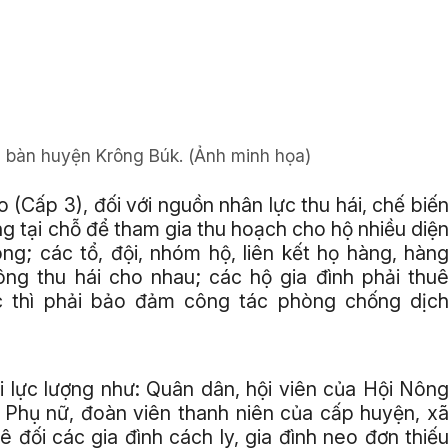
 bàn huyện Krông Búk. (
Ảnh minh họa
)
(Cấp 3), đối với nguồn nhân lực thu hái, chế biế
ng tại chỗ để tham gia thu hoạch cho hộ nhiều diệ
ng; các tổ, đội, nhóm hộ, liên kết họ hàng, hàn
ông thu hái cho nhau; các hộ gia đình phải thu
 thì phải bảo đảm công tác phòng chống dịc
 lực lượng như: Quân dân, hội viên của Hội Nôn
p Phụ nữ, đoàn viên thanh niên của cấp huyện, x
ê đối các gia đình cách ly, gia đình neo đơn thiế