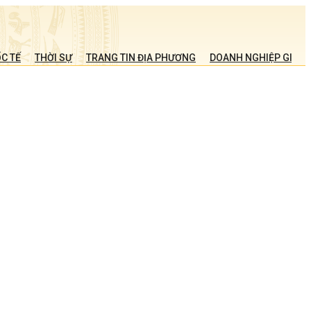
C TẾ
THỜI SỰ
TRANG TIN ĐỊA PHƯƠNG
DOANH NGHIỆP GIỚI T
n