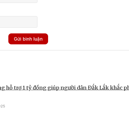
Gửi bình luận
g hỗ trợ 1 tỷ đồng giúp người dân Đắk Lắk khắc p
025