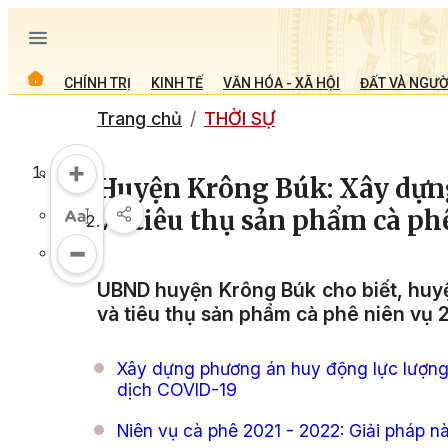
CHÍNH TRỊ
KINH TẾ
VĂN HÓA - XÃ HỘI
ĐẤT VÀ NGƯỜ
Trang chủ
THỜI SỰ
Huyện Krông Búk: Xây dựng
và tiêu thụ sản phẩm cà ph
UBND huyện Krông Búk cho biết, huy
và tiêu thụ sản phẩm cà phê niên vụ 
Xây dựng phương án huy động lực lượng
dịch COVID-19
Niên vụ cà phê 2021 - 2022: Giải pháp n