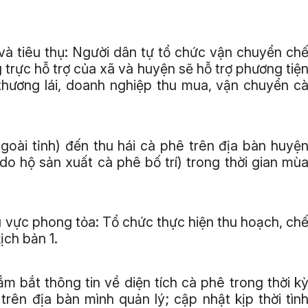
và tiêu thụ: Người dân tự tổ chức vận chuyển ch
 trực hỗ trợ của xã và huyện sẽ hỗ trợ phương tiệ
 thương lái, doanh nghiệp thu mua, vận chuyển c
goài tỉnh) đến thu hái cà phê trên địa bàn huyệ
(do hộ sản xuất cà phê bố trí) trong thời gian mù
hu vực phong tỏa: Tổ chức thực hiện thu hoạch, ch
ịch bản 1.
bắt thông tin về diện tích cà phê trong thời k
rên địa bàn mình quản lý; cập nhật kịp thời tìn