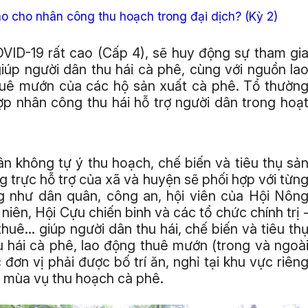
ào cho nhân công thu hoạch trong đại dịch? (Kỳ 2)
VID-19 rất cao (Cấp 4), sẽ huy động sự tham gi
iúp người dân thu hái cà phê, cùng với nguồn la
huê mướn của các hộ sản xuất cà phê. Tổ thườn
ợp nhân công thu hái hỗ trợ người dân trong hoạ
ân không tự ý thu hoạch, chế biến và tiêu thụ sả
 trực hỗ trợ của xã và huyện sẽ phối hợp với từn
ng như dân quân, công an, hội viên của Hội Nôn
iên, Hội Cựu chiến binh và các tổ chức chính trị 
uê... giúp người dân thu hái, chế biến và tiêu th
u hái cà phê, lao động thuê mướn (trong và ngoà
c đơn vị phải được bố trí ăn, nghỉ tại khu vực riên
an mùa vụ thu hoạch cà phê.