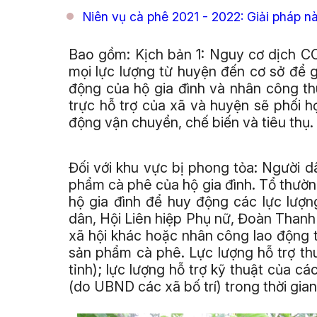
Niên vụ cà phê 2021 - 2022: Giải pháp n
Bao gồm: Kịch bản 1: Nguy cơ dịch CO
mọi lực lượng từ huyện đến cơ sở để g
động của hộ gia đình và nhân công t
trực hỗ trợ của xã và huyện sẽ phối h
động vận chuyển, chế biến và tiêu thụ.
Đối với khu vực bị phong tỏa: Người d
phẩm cà phê của hộ gia đình. Tổ thường
hộ gia đình để huy động các lực lượ
dân, Hội Liên hiệp Phụ nữ, Đoàn Thanh n
xã hội khác hoặc nhân công lao động th
sản phẩm cà phê. Lực lượng hỗ trợ th
tỉnh); lực lượng hỗ trợ kỹ thuật của cá
(do UBND các xã bố trí) trong thời gi