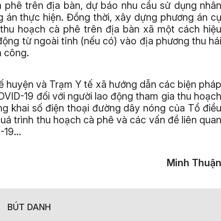
à phê trên địa bàn, dự báo nhu cầu sử dụng nhâ
 án thực hiện. Đồng thời, xây dựng phương án c
 thu hoạch cà phê trên địa bàn xã một cách hiệ
động từ ngoài tỉnh (nếu có) vào địa phương thu há
n công.
tế huyện và Trạm Y tế xã hướng dẫn các biện phá
VID-19 đối với người lao động tham gia thu hoạc
ng khai số điện thoại đường dây nóng của Tổ điề
quá trình thu hoạch cà phê và các vấn đề liên qua
D-19…
Minh Thuậ
BÚT DANH