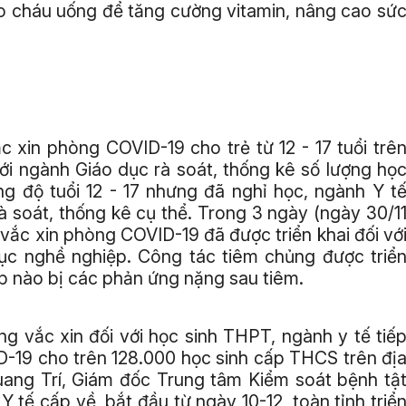
ho cháu uống để tăng cường vitamin, nâng cao sứ
c xin phòng COVID-19 cho trẻ từ 12 - 17 tuổi trê
với ngành Giáo dục rà soát, thống kê số lượng họ
ong độ tuổi 12 - 17 nhưng đã nghỉ học, ngành Y t
à soát, thống kê cụ thể. Trong 3 ngày (ngày 30/1
 vắc xin phòng COVID-19 đã được triển khai đối vớ
ục nghề nghiệp. Công tác tiêm chủng được triể
ợp nào bị các phản ứng nặng sau tiêm.
g vắc xin đối với học sinh THPT, ngành y tế tiế
ID-19 cho trên 128.000 học sinh cấp THCS trên đị
Quang Trí, Giám đốc Trung tâm Kiểm soát bệnh tậ
 Y tế cấp về, bắt đầu từ ngày 10-12, toàn tỉnh triể