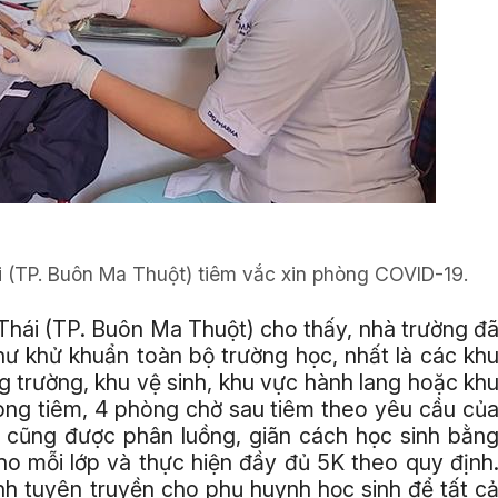
(TP. Buôn Ma Thuột) tiêm vắc xin phòng COVID-19.
hái (TP. Buôn Ma Thuột) cho thấy, nhà trường đ
hư khử khuẩn toàn bộ trường học, nhất là các kh
 trường, khu vệ sinh, khu vực hành lang hoặc kh
hòng tiêm, 4 phòng chờ sau tiêm theo yêu cầu củ
g cũng được phân luồng, giãn cách học sinh bằn
cho mỗi lớp và thực hiện đầy đủ 5K theo quy định
h tuyên truyền cho phụ huynh học sinh để tất c