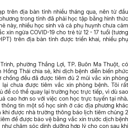
p trên địa bàn tỉnh nhiều tháng qua, nên từ đầ
 phương trong tỉnh đã phải học tập bằng hình thứ
 mẻ này, nhiều học sinh và cả phụ huynh chưa cả
ắc xin ngừa COVID-19 cho trẻ từ 12 - 17 tuổi (tươn
T) trên địa bàn tỉnh được triển khai, nhiều ph
Trinh, phường Thắng Lợi, TP. Buôn Ma Thuột, c
 Hồng Thái chia sẻ, khi dịch bệnh diễn biến phứ
 vợ chồng đều đã được tiêm đủ 2 mũi vắc xin phòn
 lại chưa được tiêm vắc xin phòng bệnh. Tôi rấ
để có thể quay lại trường học trực tiếp, vì dù sa
quả cao hơn so với việc con học trực tuyến tại nhà
thông tin một số học sinh ở các địa phương khá
n khi được nhà trường thông báo lịch tiêm chủng 
 tiêm để được bảo vệ bằng vắc xin trước dịch bện
g như chăm sóc dinh dưỡng hợp lý cho con sau kh