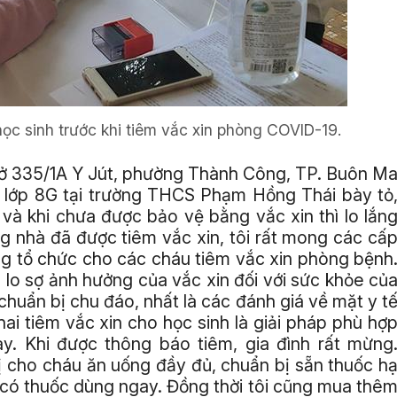
ọc sinh trước khi tiêm vắc xin phòng COVID-19.
 ở 335/1A Y Jút, phường Thành Công, TP. Buôn M
h lớp 8G tại trường THCS Phạm Hồng Thái bày tỏ
 và khi chưa được bảo vệ bằng vắc xin thì lo lắn
ng nhà đã được tiêm vắc xin, tôi rất mong các cấ
g tổ chức cho các cháu tiêm vắc xin phòng bệnh
lo sợ ảnh hưởng của vắc xin đối với sức khỏe củ
chuẩn bị chu đáo, nhất là các đánh giá về mặt y t
ai tiêm vắc xin cho học sinh là giải pháp phù hợ
ay. Khi được thông báo tiêm, gia đình rất mừng
bị cho cháu ăn uống đầy đủ, chuẩn bị sẵn thuốc h
ẽ có thuốc dùng ngay. Đồng thời tôi cũng mua thê