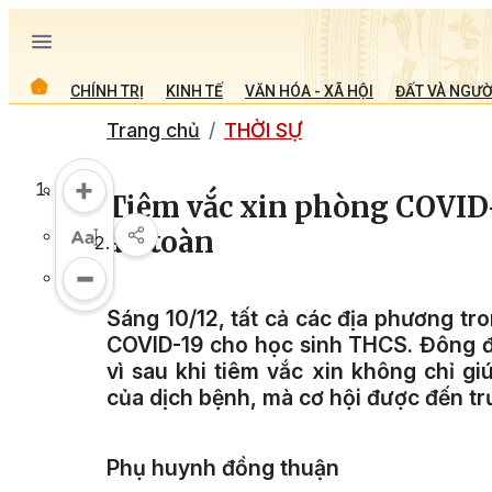
CHÍNH TRỊ
KINH TẾ
VĂN HÓA - XÃ HỘI
ĐẤT VÀ NGƯỜ
Trang chủ
THỜI SỰ
Tiêm vắc xin phòng COVID-
an toàn
Sáng 10/12, tất cả các địa phương tr
COVID-19 cho học sinh THCS. Đông đả
vì sau khi tiêm vắc xin không chỉ g
của dịch bệnh, mà cơ hội được đến t
Phụ huynh đồng thuận