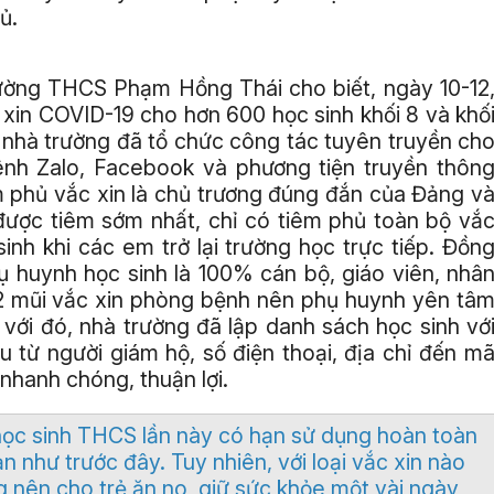
ủ.
ường THCS Phạm Hồng Thái cho biết, ngày 10-12
xin COVID-19 cho hơn 600 học sinh khối 8 và khố
 nhà trường đã tổ chức công tác tuyên truyền ch
nh Zalo, Facebook và phương tiện truyền thôn
m phủ vắc xin là chủ trương đúng đắn của Đảng v
 được tiêm sớm nhất, chỉ có tiêm phủ toàn bộ vắ
inh khi các em trở lại trường học trực tiếp. Đồn
ụ huynh học sinh là 100% cán bộ, giáo viên, nhâ
 2 mũi vắc xin phòng bệnh nên phụ huynh yên tâ
với đó, nhà trường đã lập danh sách học sinh vớ
u từ người giám hộ, số điện thoại, địa chỉ đến m
nhanh chóng, thuận lợi.
 học sinh THCS lần này có hạn sử dụng hoàn toàn
ạn như trước đây. Tuy nhiên, với loại vắc xin nào
g nên cho trẻ ăn no, giữ sức khỏe một vài ngày