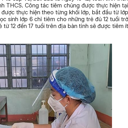
inh THCS. Công tác tiêm chủng được thực hiện tạ
được thực hiện theo từng khối lớp, bắt đầu từ lớ
học sinh lớp 6 chỉ tiêm cho những trẻ đủ 12 tuổi tr
 từ 12 đến 17 tuổi trên địa bàn tỉnh sẽ được tiêm í