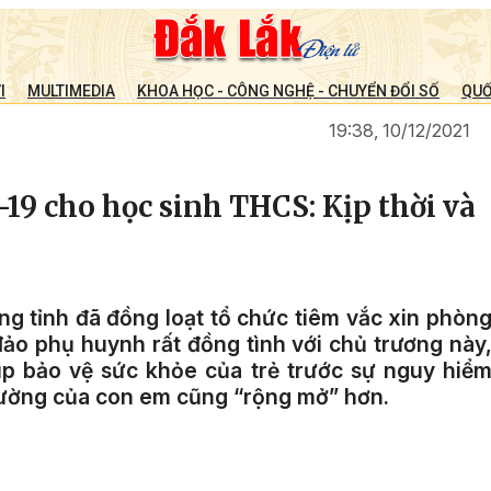
I
MULTIMEDIA
KHOA HỌC - CÔNG NGHỆ - CHUYỂN ĐỔI SỐ
QUỐ
19:38, 10/12/2021
19 cho học sinh THCS: Kịp thời và
ong tỉnh đã đồng loạt tổ chức tiêm vắc xin phòn
o phụ huynh rất đồng tình với chủ trương này
iúp bảo vệ sức khỏe của trẻ trước sự nguy hiể
rường của con em cũng “rộng mở” hơn.