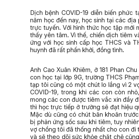
Dịch bệnh COVID-19 diễn biến phức tạ
năm học đến nay, học sinh tại các địa
trực tuyến. Với hình thức học tập mới
thấy yên tâm. Vì thế, chiến dịch tiêm v
ứng với học sinh cấp học THCS và THP
huynh đã rất phấn khởi, đồng tình.
Anh Cao Xuân Khiêm, ở 181 Phan Chu 
con học tại lớp 9G, trường THCS Phạm
tạp tôi cũng có một chút lo lắng vì 2
COVID-19, trong khi các con còn nhỏ,
mong các con được tiêm vắc xin đầy đủ 
thì học trực tiếp ở trường sẽ đạt hiệu 
Mặc dù cũng có chút băn khoăn trước 
bị phản ứng sốc sau khi tiêm, tuy nhiê
vợ chồng tôi đã thống nhất cho con đi
và sẽ theo dõi sức khỏe chặt chẽ cũn