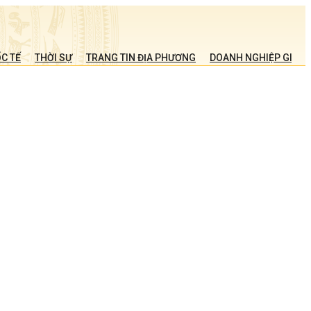
C TẾ
THỜI SỰ
TRANG TIN ĐỊA PHƯƠNG
DOANH NGHIỆP GIỚI T
g
,
m