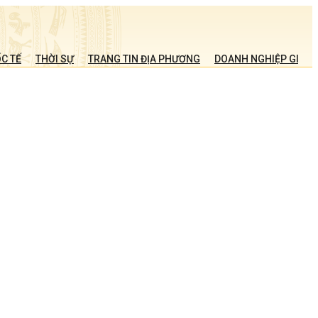
C TẾ
THỜI SỰ
TRANG TIN ĐỊA PHƯƠNG
DOANH NGHIỆP GIỚI T
:
m