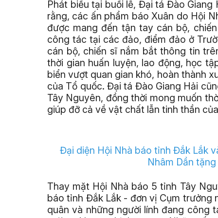
Phát biểu tại buổi lễ, Đại tá Đào Gian
rằng, các ấn phẩm báo Xuân do Hội N
được mang đến tận tay cán bộ, chiến
công tác tại các đảo, điểm đảo ở Trườ
cán bộ, chiến sĩ nắm bắt thông tin trên
thời gian huấn luyện, lao động, học tậ
biển vượt quan gian khó, hoàn thành x
của Tổ quốc. Đại tá Đào Giang Hải cũn
Tây Nguyên, đồng thời mong muốn thời 
giúp đỡ cả về vật chất lẫn tinh thần của
Đại diện Hội Nhà báo tỉnh Đắk Lắk 
Nhâm Dần tặng c
Thay mặt Hội Nhà báo 5 tỉnh Tây Ngu
báo tỉnh Đắk Lắk - đơn vị Cụm trưởng 
quân và những người lính đang công t