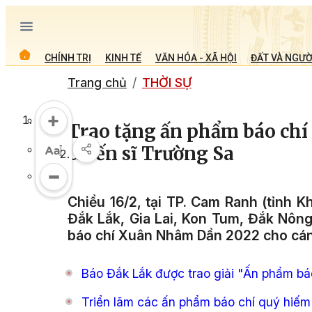
CHÍNH TRỊ
KINH TẾ
VĂN HÓA - XÃ HỘI
ĐẤT VÀ NGƯỜ
Trang chủ
THỜI SỰ
Trao tặng ấn phẩm báo chí
chiến sĩ Trường Sa
Chiều 16/2, tại TP. Cam Ranh (tỉnh 
Đắk Lắk, Gia Lai, Kon Tum, Đắk Nôn
báo chí Xuân Nhâm Dần 2022 cho cán 
Báo Đắk Lắk được trao giải "Ấn phẩm bá
Triển lãm các ấn phẩm báo chí quý hiếm