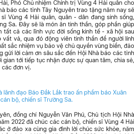
g Hải, Phó Chủ nhiệm Chính trị Vùng 4 Hải quân ch
hà báo các tỉnh Tây Nguyên trao tặng năm nay s
 sĩ Vùng 4 Hải quân, quân - dân đang sinh sống
ng Sa. Đây sẽ là món ăn tinh thần, góp phần giú
 tất cả các lĩnh vực đời sống kinh tế - xã hội sa
p vất vả, qua đó động viên tinh thần để người lín
uất sắc nhiệm vụ bảo vệ chủ quyền vùng biển, đả
g gửi lời cảm ơn sâu sắc đến Hội Nhà báo các tỉn
gian tới tiếp tục nhận được sự quan tâm, chia sẻ
 các đơn vị.
và lãnh đạo Báo Đắk Lắk trao ấn phẩm báo Xuân
án bộ, chiến sĩ Trường Sa.
yên, đồng chí Nguyễn Văn Phú, Chủ tịch Hội Nh
năm 2022 đã chúc các cán bộ, chiến sĩ Vùng 4 Hả
ác ở đảo xa cùng gia đình lời chúc sức khỏe, nă