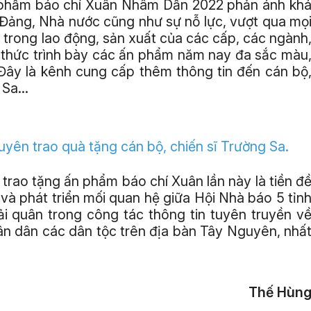
 phẩm báo chí Xuân Nhâm Dần 2022 phản ánh kh
Đảng, Nhà nước cũng như sự nỗ lực, vượt qua mọ
 trong lao động, sản xuất của các cấp, các ngành
h thức trình bày các ấn phẩm năm nay đa sắc màu
 Đây là kênh cung cấp thêm thông tin đến cán bộ
Sa...
uyên trao quà tặng cán bộ, chiến sĩ Trường Sa.
trao tặng ấn phẩm báo chí Xuân lần này là tiền đ
à phát triển mối quan hệ giữa Hội Nhà báo 5 tỉn
i quân trong công tác thông tin tuyên truyền v
hân dân các dân tộc trên địa bàn Tây Nguyên, nhấ
Thế Hùn