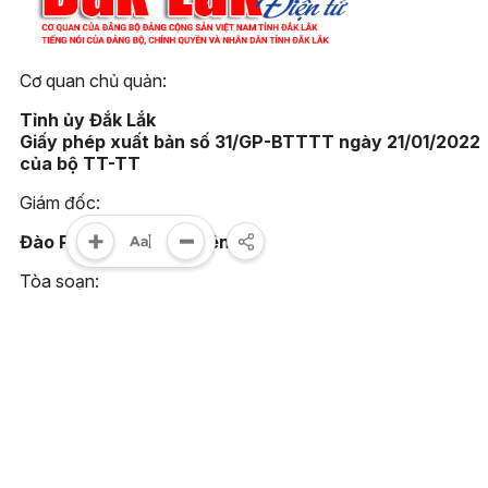
Cơ quan chủ quản:
Tỉnh ủy Đắk Lắk
Giấy phép xuất bản số 31/GP-BTTTT ngày 21/01/2022
của bộ TT-TT
Giám đốc:
Đào Phạm Hoàng Quyên
Tòa soạn:
23 Lê Duẩn, phường Buôn Ma Thuột, tỉnh Đắk Lắk
Điện thoại:
(0262) 3852383 - 3810414 - Fax: (0262) 3810451
Email:
toasoan@baodaklak.vn