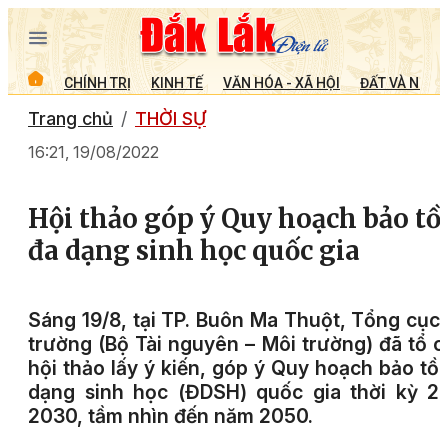
CHÍNH TRỊ
KINH TẾ
VĂN HÓA - XÃ HỘI
ĐẤT VÀ NGƯỜ
Trang chủ
THỜI SỰ
16:21, 19/08/2022
Hội thảo góp ý Quy hoạch bảo tồ
đa dạng sinh học quốc gia
Sáng 19/8, tại TP. Buôn Ma Thuột, Tổng cục
trường (Bộ Tài nguyên – Môi trường) đã tổ 
hội thảo lấy ý kiến, góp ý Quy hoạch bảo tồ
dạng sinh học (ĐDSH) quốc gia thời kỳ 2
2030, tầm nhìn đến năm 2050.