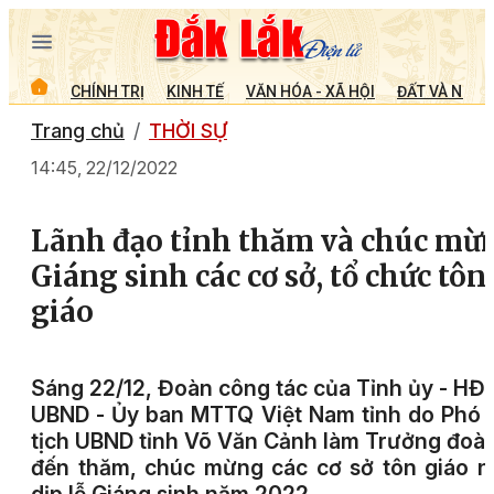
CHÍNH TRỊ
KINH TẾ
VĂN HÓA - XÃ HỘI
ĐẤT VÀ NGƯỜ
Trang chủ
THỜI SỰ
14:45, 22/12/2022
Lãnh đạo tỉnh thăm và chúc mừ
Giáng sinh các cơ sở, tổ chức tôn
giáo
Sáng 22/12, Đoàn công tác của Tỉnh ủy - HĐ
UBND - Ủy ban MTTQ Việt Nam tỉnh do Phó
tịch UBND tỉnh Võ Văn Cảnh làm Trưởng đoà
đến thăm, chúc mừng các cơ sở tôn giáo 