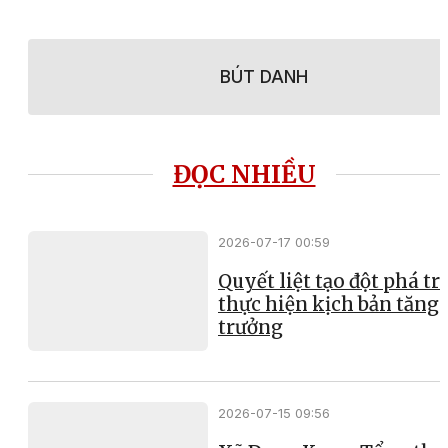
BÚT DANH
ĐỌC NHIỀU
2026-07-17 00:59
Quyết liệt tạo đột phá t
thực hiện kịch bản tăng
trưởng
2026-07-15 09:56