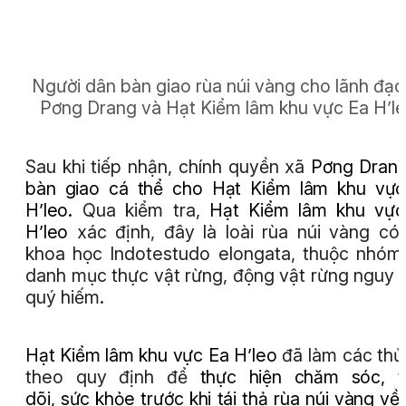
Người dân bàn giao rùa núi vàng cho lãnh đạo
Pơng Drang và Hạt Kiểm lâm khu vực Ea H’le
Sau khi tiếp nhận, chính quyền xã
Pơng Dran
bàn giao cá thể cho Hạt Kiểm lâm khu vự
H’leo.
Qua kiểm tra,
Hạt Kiểm lâm khu vực
H’leo
xác định, đây là loài rùa núi vàng có
khoa học Indotestudo elongata, thuộc nhóm 
danh mục thực vật rừng, động vật rừng nguy 
quý hiếm.
Hạt Kiểm lâm khu vực Ea H’leo
đã làm các thủ
theo quy định để
thực hiện chăm sóc, t
dõi, sức khỏe trước khi tái thả rùa núi vàng
về