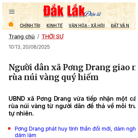
CHÍNH TRỊ
KINH TẾ
VĂN HÓA - XÃ HỘI
ĐẤT VÀ NGƯỜ
Trang chủ
THỜI SỰ
10:13, 20/08/2025
Người dân xã Pơng Drang giao 
rùa núi vàng quý hiếm
UBND xã Pơng Drang vừa tiếp nhận một cá
rùa núi vàng từ người dân để thả về môi tr
tự nhiên
.
Pơng Drang phát huy tinh thần đổi mới, dám nghĩ
dám làm