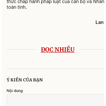
thức chấp hành pháp luật của cán bộ và Nhân
toàn tỉnh.
Lan 
ĐỌC NHIỀU
Ý KIẾN CỦA BẠN
Nội dung