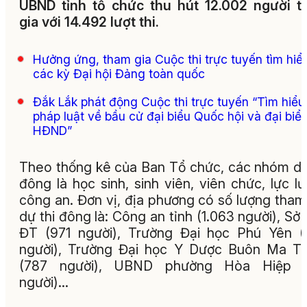
UBND tỉnh tổ chức thu hút 12.002 người 
gia với 14.492 lượt thi.
Hưởng ứng, tham gia Cuộc thi trực tuyến tìm hiể
các kỳ Đại hội Đảng toàn quốc
Đắk Lắk phát động Cuộc thi trực tuyến “Tìm hiểu
pháp luật về bầu cử đại biểu Quốc hội và đại biể
HĐND”
Theo thống kê của Ban Tổ chức, các nhóm dự
đông là học sinh, sinh viên, viên chức, lực l
công an. Đơn vị, địa phương có số lượng tham
dự thi đông là: Công an tỉnh (1.063 người), Sở
ĐT (971 người), Trường Đại học Phú Yên 
người), Trường Đại học Y Dược Buôn Ma T
(787 người), UBND phường Hòa Hiệp (
người)...