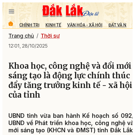
CHÍNH TRỊ
KINH TẾ
VĂN HÓA - XÃ HỘI
ĐẤT VÀ NGƯỜ
Trang chủ
Thời sự
12:01, 28/10/2025
Khoa học, công nghệ và đổi mới
sáng tạo là động lực chính thúc
đẩy tăng trưởng kinh tế - xã hội
của tỉnh
UBND tỉnh vừa ban hành Kế hoạch số 092/
UBND về Phát triển khoa học, công nghệ và
mới sáng tạo (KHCN và ĐMST) tỉnh Đắk Lắk 