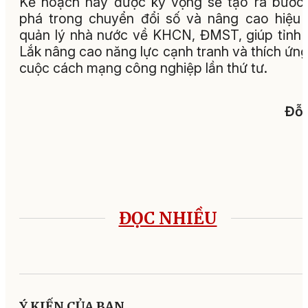
Kế hoạch này được kỳ vọng sẽ tạo ra bước
phá trong chuyển đổi số và nâng cao hiệu
quản lý nhà nước về KHCN, ĐMST, giúp tỉnh
Lắk nâng cao năng lực cạnh tranh và thích ứng
cuộc cách mạng công nghiệp lần thứ tư.
Đỗ 
ĐỌC NHIỀU
Ý KIẾN CỦA BẠN