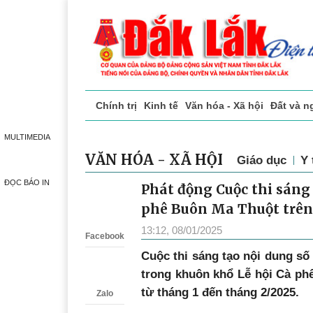
Chính trị
Kinh tế
Văn hóa - Xã hội
Đất và n
Doanh nghiệp giới thiệu
Phóng sự - Ký sự
Đ
MULTIMEDIA
VĂN HÓA - XÃ HỘI
Giáo dục
Y 
ĐỌC BÁO IN
Phát động Cuộc thi sáng 
Zalo
phê Buôn Ma Thuột trê
13:12, 08/01/2025
Facebook
Cuộc thi sáng tạo nội dung số
trong khuôn khổ Lễ hội Cà ph
từ tháng 1 đến tháng 2/2025.
Zalo