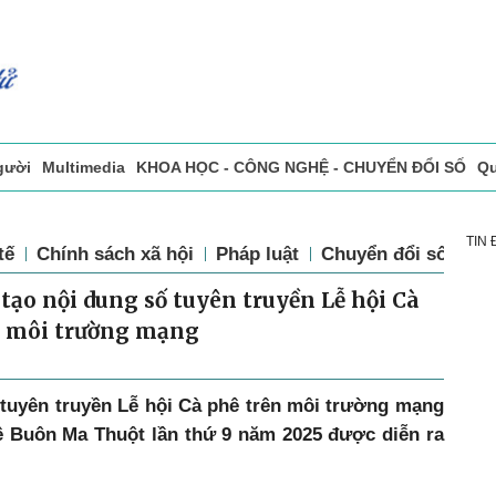
gười
Multimedia
KHOA HỌC - CÔNG NGHỆ - CHUYỂN ĐỔI SỐ
Qu
ọc báo in
Tòa soạn - Bạn đọc
Vấn Đề Bạn Đọc Quan Tâm
TIN
tế
Chính sách xã hội
Pháp luật
Chuyển đổi số
Th
tạo nội dung số tuyên truyền Lễ hội Cà
n môi trường mạng
 tuyên truyền Lễ hội Cà phê trên môi trường mạng
ê Buôn Ma Thuột lần thứ 9 năm 2025 được diễn ra