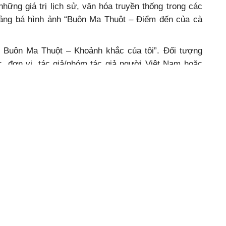
những giá trị lịch sử, văn hóa truyền thống trong các
uảng bá hình ảnh “Buôn Ma Thuột – Điểm đến của cà
ê Buôn Ma Thuột – Khoảnh khắc của tôi”. Đối tượng
c, đơn vị, tác giả/nhóm tác giả người Việt Nam hoặc
, làm việc tại Việt Nam.
Thông tin và Truyền thông là đơn vị chủ trì tổ chức
thi, lập Ban tổ chức, Ban giám khảo, Tổ thư ký; tổ
 rãi về cuộc thị trên các phương tiện thông tin đại
Minh Thuận
 truyền Lễ hội cà phê trên môi trường mạng
Trang trại
a Thuột – Điểm đến của cà phê thế giới
Lễ hội Cà phê
yền
quảng bá
Cà phê Buôn Ma Thuột