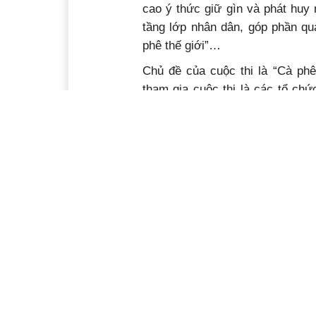
cao ý thức giữ gìn và phát huy 
tầng lớp nhân dân, góp phần q
phê thế giới”…
Chủ đề của cuộc thi là “Cà ph
tham gia cuộc thi là các tổ chứ
người nước ngoài đang sinh sống
Ban tổ chức lễ hội giao cho Sở 
tham mưu xây dựng thể lệ cuộc 
chức thông báo, phát động rộng
chúng…
Cuộc thi sáng tạo nội dung số tuyên
Aeroco Coffee ở xã Ea Kao
Buôn M
Buôn Ma Thuột lần thứ 9
tuyên tru