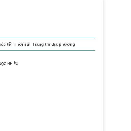
ốc tế
Thời sự
Trang tin địa phương
 ĐỌC NHIỀU
ể thao
Văn hóa