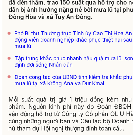
đã đến thăm, trao 150 suất quà hỗ trợ cho n
dân bị ảnh hưởng nặng nề bởi mưa lũ tại ph
Đông Hòa và xã Tuy An Đông.
Phó Bí thư Thường trực Tỉnh ủy Cao Thị Hòa An
động viên doanh nghiệp khắc phục thiệt hại sau
mưa lũ
Tập trung khắc phục nhanh hậu quả mưa lũ, sớm
định đời sống Nhân dân
Đoàn công tác của UBND tỉnh kiểm tra khắc phụ
mưa lũ tại xã Krông Ana và Dur Kmăl
Mỗi suất quà trị giá 1 triệu đồng kèm nhu
phẩm. Nguồn kinh phí này do Đoàn ĐBQH t
vận động hỗ trợ từ Công ty Cổ phần OLIU Hà
cùng những người bạn và Câu lạc bộ Doanh 
nữ tham dự Hội nghị thượng đỉnh toàn cầu.