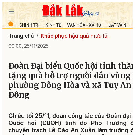
CHÍNH TRỊ
KINH TẾ
VĂN HÓA - XÃ HỘI
ĐẤT VÀ NGƯỜ
Trang chủ
Khắc phục hậu quả mưa lũ
00:00, 25/11/2025
Đoàn Đại biểu Quốc hội tỉnh thă
tặng quà hỗ trợ người dân vùng 
phường Đông Hòa và xã Tuy An
Đông
Chiều tối 25/11, đoàn công tác của Đoàn đại 
Quốc hội (ĐBQH) tỉnh do Phó Trưởng đ
chuyên trách Lê Đào An Xuân làm trưởng 