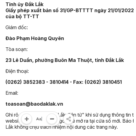
Tỉnh ủy Đắk Lắk
Giấy phép xuất bản số 31/GP-BTTTT ngày 21/01/2022
của bộ TT-TT
Giám đốc:
Đào Phạm Hoàng Quyên
Tòa soạn:
23 Lê Duẩn, phường Buôn Ma Thuột, tỉnh Đắk Lắk
Điện thoại:
(0262) 3852383 - 3810414 - Fax: (0262) 3810451
Email:
toasoan@baodaklak.vn
Ghi rõ nguồn "Báo Đắk Lắk điện tử" khi sử dụng thông tin t
website này. Các trang ngoài sẽ mở ra tại cửa sổ mới. Báo 
Lắk không chịu trách nhiệm nội dung các trang này.