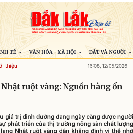
INH TẾ
VĂN HÓA - XÃ HỘI
ĐẤT VÀ NGƯỜI
i thiệu
16:08, 12/05/2026
g Nhật ruột vàng: Nguồn hàng ổn
u giá trị dinh dưỡng đang ngày càng được ngườ
sự phát triển của thị trường nông sản chất lượn
i lang Nhật ruột vàng dần khẳng định vị thế nh