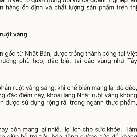
thành yếu tố quan trọng đối với cả doanh nghiệp lẫ
 hàng ổn định và chất lượng sản phẩm trên th
 ruột vàng
n gốc từ Nhật Bản, được trồng thành công tại Việ
hưỡng phù hợp, đặc biệt tại các vùng như Tâ
hần ruột vàng sáng, khi chế biến mang lại độ dẻo
ững đặc điểm này, khoai lang Nhật ruột vàng khôn
òn được sử dụng rộng rãi trong ngành thực phẩm
 này còn mang lại nhiều lợi ích cho sức khỏe. Hà
ào giúp hỗ trợ tiêu hóa, tăng cường sức đề khán