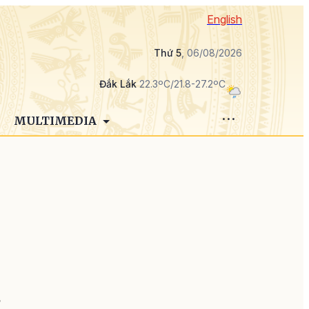
English
Thứ 5
, 06/08/2026
Đắk Lắk
22.3ºC/21.8-27.2ºC
MULTIMEDIA
i
g
ờ