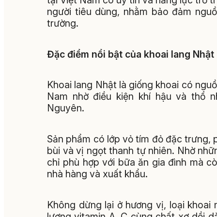
tại Việt Nam có uy tín và năng lực trở 
người tiêu dùng, nhằm bảo đảm nguồn
trường.
Đặc điểm nổi bật của khoai lang Nhật
Khoai lang Nhật là giống khoai có nguồ
Nam nhờ điều kiện khí hậu và thổ n
Nguyên.
Sản phẩm có lớp vỏ tím đỏ đặc trưng, p
bùi và vị ngọt thanh tự nhiên. Nhờ nh
chỉ phù hợp với bữa ăn gia đình mà c
nhà hàng và xuất khẩu.
Không dừng lại ở hương vị, loại khoai
lượng vitamin A, C cùng chất xơ dồi d