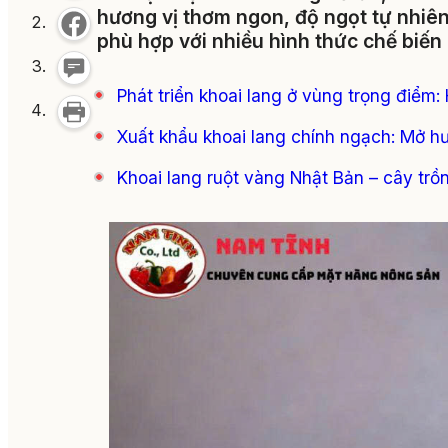
hương vị thơm ngon, độ ngọt tự nhiê
phù hợp với nhiều hình thức chế biến
Phát triển khoai lang ở vùng trọng điểm
Xuất khẩu khoai lang chính ngạch: Mở 
Khoai lang ruột vàng Nhật Bản – cây trồn