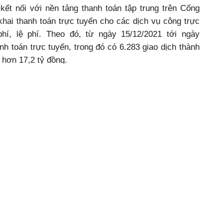
kết nối với nền tảng thanh toán tập trung trên Cổng
khai thanh toán trực tuyến cho các dịch vụ công trực
hí, lệ phí. Theo đó, từ ngày 15/12/2021 tới ngày
nh toán trực tuyến, trong đó có 6.283 giao dịch thành
n hơn 17,2 tỷ đồng.
u đã đóng góp vào sự phát triển kinh tế của tỉnh. Đến
ất nông nghiệp (SXNN) đưa thông tin lên sàn thương
 được tiêu thụ qua sàn thương mại điện tử với doanh
 Các cơ sở giáo dục đã ứng dụng phần mềm quản lý
 y tế cấp xã đã triển khai ứng dụng quản lý thông tin
hữa bệnh từ xa; lập hồ sơ sức khỏe điện tử…
 tỉnh Nguyễn Tuấn Hà phát biểu chỉ đạo tại phiên họp
Phó Chủ tịch Thường trực UBND tỉnh Nguyễn Tuấn Hà
ác cấp, các ngành, địa phương cần tiếp tục nâng cao
a công tác CĐS, từ đó quyết tâm, kiên trì thực hiện
hành các nhiệm vụ đã đề ra tại Kế hoạch số 15/KH-