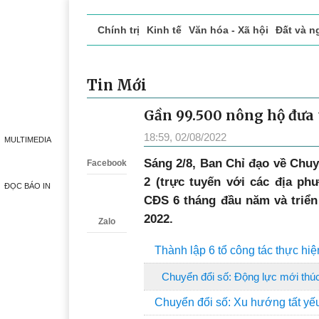
Chính trị
Kinh tế
Văn hóa - Xã hội
Đất và n
Doanh nghiệp giới thiệu
Phóng sự - Ký sự
Đ
Tin Mới
Gần 99.500 nông hộ đưa 
Zalo
18:59, 02/08/2022
MULTIMEDIA
Sáng 2/8, Ban Chỉ đạo về Chuy
Facebook
2 (trực tuyến với các địa ph
ĐỌC BÁO IN
CĐS 6 tháng đầu năm và triể
2022.
Zalo
Thành lập 6 tổ công tác thực hi
Chuyển đổi số: Động lực mới thúc đ
Chuyển đổi số: Xu hướng tất yế