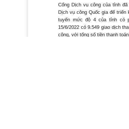
Cổng Dịch vụ công của tỉnh đã 
Dịch vụ công Quốc gia để triển 
tuyến mức độ 4 của tỉnh có p
15/6/2022 có 9.549 giao dịch tha
công, với tổng số tiền thanh toá
Kinh tế số tỉnh Đắk Lắk bước đầ
nay đã có gần 99.500 hộ sản xu
mại điện tử; có 2.487 sản phẩm
thu tiêu thụ hơn 1,3 tỷ đồng.
trường vào dạy và học; các trạm
y tế; xây dựng hệ thống khám c
Phó Chủ tịch Thường trực UBND
Phát biểu kết luận phiên họp, 
đề nghị, trong thời gian tới, c
nhận thức về tầm quan trọng củ
nhiệm vụ CĐS; tập trung hoàn t