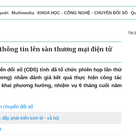
gười
Multimedia
KHOA HỌC - CÔNG NGHỆ - CHUYỂN ĐỔI SỐ
Qu
ọc báo in
Tòa soạn - Bạn đọc
Vấn Đề Bạn Đọc Quan Tâm
TIN
thông tin lên sàn thương mại điện tử
ển đổi số (CĐS) tỉnh đã tổ chức phiên họp lần thứ
ương) nhằm đánh giá kết quả thực hiện công tác
n khai phương hướng, nhiệm vụ 6 tháng cuối năm
ện chuyển đổi số
ẩy phát triển kinh tế - xã hội
u