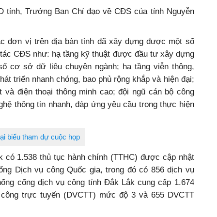
 tỉnh, Trưởng Ban Chỉ đạo về CĐS của tỉnh Nguyễn
c đơn vị trên địa bàn tỉnh đã xây dựng được một số
 tác CĐS như: hạ tầng kỹ thuật được đầu tư xây dựng
ố cơ sở dữ liệu chuyên ngành; hạ tầng viễn thông,
phát triển nhanh chóng, bao phủ rộng khắp và hiện đại;
t và điện thoại thông minh cao; đội ngũ cán bộ công
ghệ thông tin nhanh, đáp ứng yêu cầu trong thực hiện
ại biểu tham dự cuộc họp
ắk có 1.538 thủ tục hành chính (TTHC) được cập nhật
ng Dịch vụ công Quốc gia, trong đó có 856 dịch vụ
hống cổng dịch vụ công tỉnh Đắk Lắk cung cấp 1.674
ụ công trực tuyến (DVCTT) mức độ 3 và 655 DVCTT