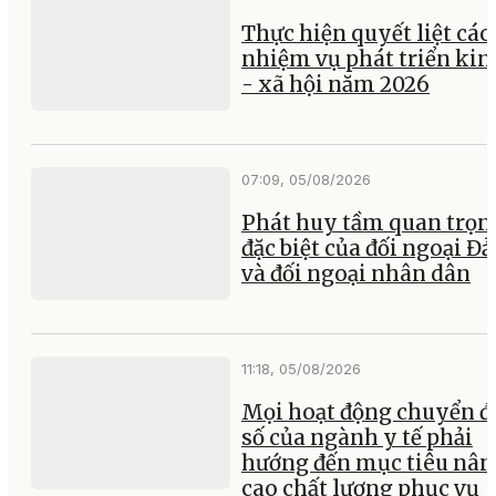
Thực hiện quyết liệt các
nhiệm vụ phát triển kin
- xã hội năm 2026
07:09, 05/08/2026
Phát huy tầm quan trọn
đặc biệt của đối ngoại Đ
và đối ngoại nhân dân
11:18, 05/08/2026
Mọi hoạt động chuyển đ
số của ngành y tế phải
hướng đến mục tiêu nân
cao chất lượng phục vụ