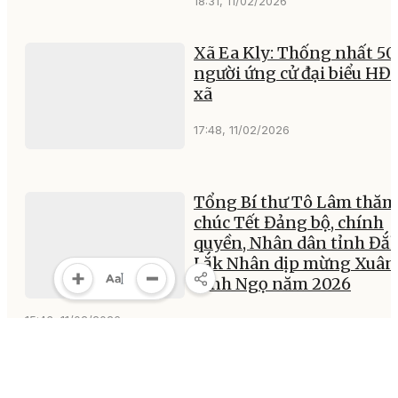
18:31, 11/02/2026
Xã Ea Kly: Thống nhất 50
người ứng cử đại biểu H
xã
17:48, 11/02/2026
Tổng Bí thư Tô Lâm thăm
chúc Tết Đảng bộ, chính
quyền, Nhân dân tỉnh Đắ
Lắk Nhân dịp mừng Xuân
Bính Ngọ năm 2026
15:43, 11/02/2026
Tổng Bí thư Tô Lâm chúc 
và tặng quà cán bộ, chiến 