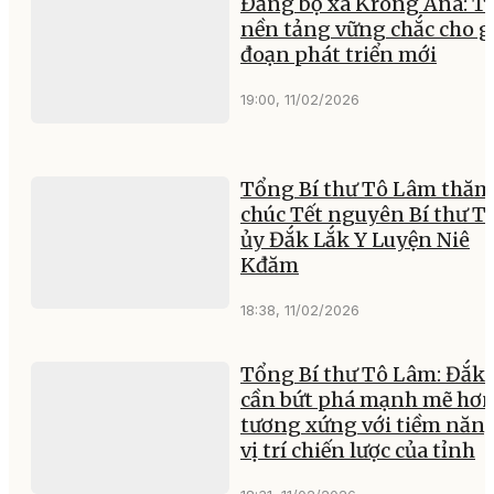
Đảng bộ xã Krông Ana: T
nền tảng vững chắc cho g
đoạn phát triển mới
19:00, 11/02/2026
Tổng Bí thư Tô Lâm thăm
chúc Tết nguyên Bí thư T
ủy Đắk Lắk Y Luyện Niê
Kđăm
18:38, 11/02/2026
Tổng Bí thư Tô Lâm: Đắk
cần bứt phá mạnh mẽ hơn
tương xứng với tiềm năng
vị trí chiến lược của tỉnh