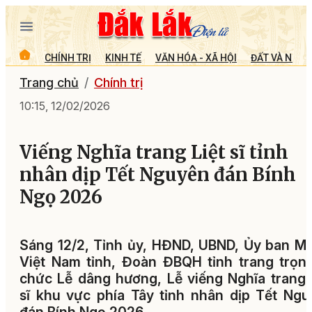
CHÍNH TRỊ
KINH TẾ
VĂN HÓA - XÃ HỘI
ĐẤT VÀ NGƯỜ
Trang chủ
Chính trị
10:15, 12/02/2026
Viếng Nghĩa trang Liệt sĩ tỉnh
nhân dịp Tết Nguyên đán Bính
Ngọ 2026
Sáng 12/2, Tỉnh ủy, HĐND, UBND, Ủy ban 
Việt Nam tỉnh, Đoàn ĐBQH tỉnh trang trọn
chức Lễ dâng hương, Lễ viếng Nghĩa trang 
sĩ khu vực phía Tây tỉnh nhân dịp Tết Ng