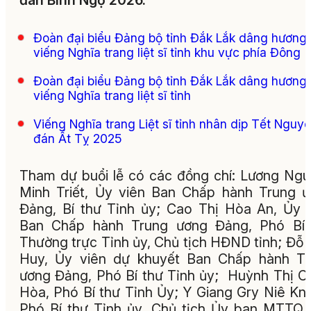
đán Bính Ngọ 2026.
Đoàn đại biểu Đảng bộ tỉnh Đắk Lắk dâng hương
viếng Nghĩa trang liệt sĩ tỉnh khu vực phía Đông
Đoàn đại biểu Đảng bộ tỉnh Đắk Lắk dâng hương
viếng Nghĩa trang liệt sĩ tỉnh
Viếng Nghĩa trang Liệt sĩ tỉnh nhân dịp Tết Nguy
đán Ất Tỵ 2025
Tham dự buổi lễ có các đồng chí: Lương Ng
Minh Triết, Ủy viên Ban Chấp hành Trung 
Đảng, Bí thư Tỉnh ủy; Cao Thị Hòa An, Ủy 
Ban Chấp hành Trung ương Đảng, Phó Bí 
Thường trực Tỉnh ủy, Chủ tịch HĐND tỉnh; Đỗ
Huy, Ủy viên dự khuyết Ban Chấp hành Tr
ương Đảng, Phó Bí thư Tỉnh ủy; Huỳnh Thị C
Hòa, Phó Bí thư Tỉnh Ủy; Y Giang Gry Niê Kn
Phó Bí thư Tỉnh ủy, Chủ tịch Ủy ban MTTQ 