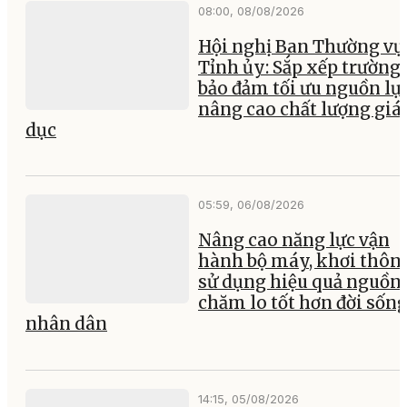
08:00, 08/08/2026
Hội nghị Ban Thường vụ
Tỉnh ủy: Sắp xếp trường 
bảo đảm tối ưu nguồn lực
nâng cao chất lượng giá
dục
05:59, 06/08/2026
Nâng cao năng lực vận
hành bộ máy, khơi thông
sử dụng hiệu quả nguồn 
chăm lo tốt hơn đời sốn
nhân dân
14:15, 05/08/2026